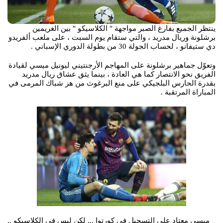
ينتظر الجميع بفارغ الصبر مواجهة " الكلاسيكو " بين الغريمين
برشلونة وريال مدريد ، والتي ستقام يوم السبت ، على ملعب ألفريدو
دي ستيفانو ، لحساب الجولة 30 من بطولة الدوري الإسباني .
وتعوّل جماهير برشلونة على المهاجم الأرجنتيني ليونيل ميسي لقيادة
الفريق نحو الانتصار كما هي العادة ، بينما يثق عشاق ريال مدريد
بقدرة الحارس البلجيكي على منع البرغوث من هز شباك المرمى في
المباراة المرتقبة .
_ ميسي معتاد على التسجيل في كورتوا ... لكن ليس في الكلاسيكو ..