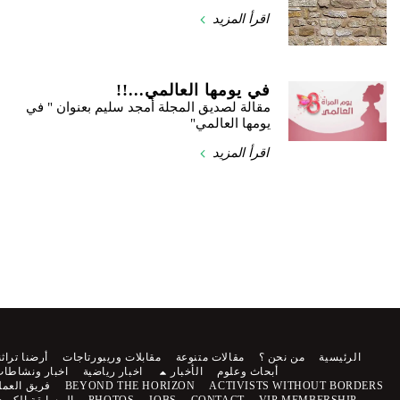
اقرأ المزيد
في يومها العالمي...!!
مقالة لصديق المجلة أمجد سليم بعنوان " في
يومها العالمي"
اقرأ المزيد
الرئيسية
من نحن ؟
مقالات متنوعة
مقابلات وريبورتاجات
أرضنا تراثنا
أبحاث وعلوم
الأخبار
اخبار رياضية
اخبار ونشاطات
ACTIVISTS WITHOUT BORDERS
BEYOND THE HORIZON
فريق العمل