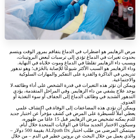
مرض الزهايمر هو اضطراب في الدماغ يتفاقم بمرور الوقت ويتسم
بحدوث تغيرات في الدماغ تؤدي إلى ترسبات لبعض البروتينات،
ويسبب داء الزهايمر تقلصًا في الدماغ وموت خلاياه في النهاية.
وداء الزهايمر هو السبب الأكثر شيوعًا للإصابة بالخَرَف؛ وهو تدهور
تدريجي في الذاكرة والقدرة على التفكير والمهارات السلوكية
والاجتماعية.
ويمكن أن تؤثر هذه التغيرات في قدرة الشخص على أداء وظائفه.لا
يوجد علاج يشفي من داء الزهايمر. وفي المراحل المتقدمة، يؤدي
التدهور الشديد في وظائف الدماغ إلى الجفاف أو سوء التغذية أو
العدوى.
ويمكن أن تؤدي هذه المضاعفات إلى الوفاة.في اكتشاف علمي
يعطي أملاً للسيطرة على المرض في كشف مؤخراً عن اختبار جديد
للدم يمكنه تشخيص مرض الزهايمر قبل 15 عامًا من ظهوره،
وسيكون الاختبار الجديد متاحًا في الولايات المتحدة خلال أيام.
سيتمكن المرضى من طلب اختبار ALZpath Dx بقيمة 500 دولار –
والذي يعمل من خلال البحث عن بروتين خطير في الدم – من خلال