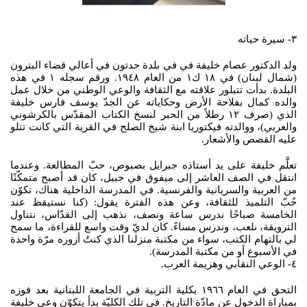
٣- سيرة حياته
ولد الدكتور عصام خليفة في في بلدة حدتون في أعالي قضاء البترون
(شمال لبنان) في ١٨ ك١ من العام ١٩٤٨. ورقم سجله ١ في هذه
البلدة. بدأت تتبلور علاقته مع الثقافة والوعي الوطني من خلال عمل
والده كمال بفلاحة الأرض وحكاياته عن الجدّ يوسف فارس خليفة
الذي (صرف ١٢ رطلاً من الحبر لنسخ الكتاب المقدّس بالكرشوني
والعربي)، ووالدته فيكتوريا ابنة شيخ الصلح في القرية التي كانت تتلو
عليه القصص والأشعار.
تعلَّم خليفة على يد أستاذه جبرايل بصبوص، حبّ المطالعة. وعندما
انتقل في الصف العاشر إلى ميفوق في جبيل، كان قد أصبح متمكّنًا
من العربية والسريانية والفرنسية. في المدرسة الداخلية هناك، تكوّن
حُبّ التلميذ للثقافة، وعن هذه الفترة يقول: (كنا نستيقظ عند
الخامسة صباحًا ندرس ساعة ونصف، نذهب إلى القدّاس، نتناول
الترويقة، نلعب، وندرس مساءً. كان لديّ وقت واسع للقراءة، ما سمح
لي بالتهام الكتب، سواء من مكتبة منزلنا الذي كنتُ أزوره مرّة واحدة
في الأسبوع أو من مكتبة المدرسة).
٤- الوعي النقابي وهزيمة العرب.
التحق في العام ١٩٦٦ بكلية التربية في الجامعة اللبنانية بعد فوزه
بمباراة الدخول عن مادّة التاريخ. في تلك الكليّة بدأ يتكوّن وعي خليفة