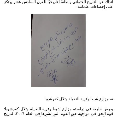
آنذاك عن التاريخ العثماني وأطلسًا تاريخيًّا للقرن السادس عشر يرتكز
على إحصاءات عثمانية.
٨- مزارع شبعا وقرية النخيلة وتلال كفرشوبا
يعرض خليفة في دراسته مزارع شبعا وقرية النخيلة وتلال كفرشوبا:
قوة الحق في مواجهة حق القوة التي نشرها في العام ٢٠٠٦، لتاريخ