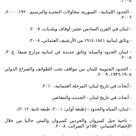
٢٠٠٥.
- الحدود اللبنانية - السورية: محاولات التحديد والترسيم ١٩٢٠- ٢٠٠٠،
٢٠٠٦.
- لبنان في القرن السادس عشر: أوقاف وبلديات، ٢٠٠٧.
- وثائق لبنانية ١٨٤١-١٩١٤ من الأرشيف العثماني، ٢٠٠٨.
- لبنان الحدود والمياه: وثائق جديدة عن لبنانية مزارع شبعا. ج. ٣،
٢٠٠٨.
- الحدود الجنوبية للبنان بين مواقف نخب الطوائف والصراع الدولي
١٩٠٨-١٩٣٦، ٢٠٠٩.
- أبحاث في تاريخ لبنان: المرحلة العثمانية، ٢٠١٠.
- أبحاث في تاريخ لبنان - الحديث والمعاصر.
- لبنان: المياه والحدود - (طبعة أولى: ٢٠٠١- طبعة ثانية: ٢٠١٢).
- ناحية جبل كسروان والجردين كسروان والمتن حاليا من خلال
الإحصاء العثماني ١٥٥٠م: الضرائب ٢٠٠٨.