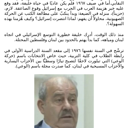
النقابي.أما في صيف ١٩٦٧ فلم يكن عاديًا في حياة خليفة، فقد وقع
عليه خبر هزيمة العرب في الحرب مع إسرائيل وقوع الصاعقة. لازم،
(حزيناً)، منزله في الضيعة: وبدأ ينكبّ على مطالعة الكتب عن الحركة
الصهيونية، محاولاً أن يفهم: لماذا انتصرت إسرائيل؟ وكيف هُزمنا بهذه
السهولة؟.
منذ ذلك الوقت، أدرك خليفة خطورة التوسع الإسرائيلي في اتجاه
لبنان ومياهه، كما بدأ يهتم بالحدود بين لبنان وفلسطين المحتلة.
ترشّح في السنة نفسها ١٩٧٦ إلى مقعد السنة الدراسية الأولى في
رابطة الطلاب في كلية التربية، حيث خاض الانتخابات باسم (حركة
الوعي) التي تبلورت لاحقًا لتصبح تيارًا وسطيًّا بين الأحزاب اليسارية
والأحزاب المسيحية في لبنان، كما صدرت مجلة باسم (الوعي).