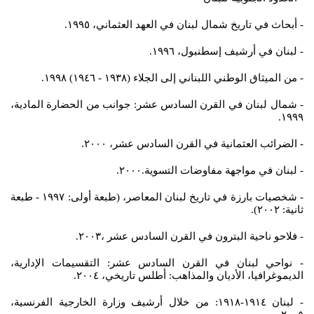
- أبحاث في تاريخ شمال لبنان في العهد العثماني، ١٩٩٥.
- لبنان في أرشيف إسطنبول، ١٩٩٦.
- من الميثاق الوطني اللبناني إلى الجلاء (١٩٣٨ - ١٩٤٦) ١٩٩٨.
- شمال لبنان في القرن السادس عشر: جوانب من الحضارة المادية،
١٩٩٩.
- الضرائب العثمانية في القرن السادس عشر، ٢٠٠٠.
- لبنان في مواجهة مفاوضات التسوية.٢٠٠٠.
- شخصيات بارزة في تاريخ لبنان المعاصر، (طبعة أولى: ١٩٩٧ - طبعة
ثانية: ٢٠٠٢).
- فلاحو ناحية البترون في القرن السادس عشر ،٢٠٠٣.
- نواحي لبنان في القرن السادس عشر: التقسيمات الإدارية،
الديموغرافيا، الأديان والمذاهب: أطلس تاريخي، ٢٠٠٤.
- لبنان ١٩١٤-١٩١٨: من خلال أرشيف وزارة الخارجية الفرنسية،