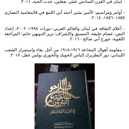
- لبنان في القرن السادس عشر: بعقلين، حدث الجبة، ٢٠١١.
- أوامر ومراسيم: الأمير بشير أحمد أبي اللمع في قائمقامية النصارى
١٨٥٥- ١٨٥٦، ٢٠١٤.
- أعلام الثقافة في لبنان والعالم العربي: دورات ١٩٩٨- ٢٠٠٢، إعداد
النص: عصام خليفة، التنسيق والإشراف: تريز الدويهي حاتم؛ المراجعة
اللغوية: جورج أبي صالح - ٢٠١٦.
- مقاومة أهوال المجاعة ١٩١٦-١٩١٨ من أجل بقاء واستمرار الشعب
اللبناني: دور البطريرك إلياس الحويك والخوري بولس عقل، ٢٠١٧.