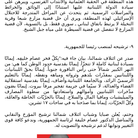
هذه المنطقة في الحقبة العثمانية والانتداب الفرنسي، ويبرهن على
سيادة الدولة اللبنانية عليها استنادًا إلى الوثائق والخرائط
والمراسلات الرسمية. ثم يتحدث عن المراحل المتدرجة للاحتلال
الإسرائيلي لهذه المنطقة، ويرى أن حل قضية مزارع شبعا وقرية
النخيلة لا يرتبط باتفاق لبناني ـ سوري فقط، بل بالتسوية، لأن قضية
المزارع لا تنفصل عن قضية السيطرة على مياه جبل الشيخ.
٩- ترشيحه لمنصب رئيسا للجمهورية.
صدر عن ائتلاف شمالنا، بيان جاء فيه:"بِكلّ فخر عصام خليفِه. إيمانًا
بسيادة لبنانية كاملة لا تتجزّأ. إيمانًا بقدسية حدود الوطن كما هي: من
النهر الكبير شمالاً حتى رأس الناقورة جنوباً. إيمانًا بحقّ اللبنانيات
واللبنانيين بمقدّرات بلدهم وثرواته ومياهه ونفطه. إيمانًا بالتعليم
الرسميّ الرائد، وبالجامعة اللبنانية.وأضاف، إيمانًا بقدسية استقلالية
القضاء والعدالة، لا سيّما في جريمة تفجير مرفأ بيروت. إيمانًا بصَون
مدّخرات اللبنانيين وأموالهم واستعادتها من سطوة المصارف
والميليشيات ومافيا المال والسلاح. إيمانًا بالحرّيّات الخاصّة والعامّة،
وكلّ الحرّيّات. إيمانا بما صدَحنا به في ساحات ١٧ تشرين.
وختم، يُعلن صبايا وشباب ائتلاف شمالنا ترشيح المؤرخ والنقابي
والمناضل الدكتور عصام خليفة لرئاسة الجمهورية، وندعو كافة قوى
التغيير ونوابها لدعم ترشيحه والتصويت له.