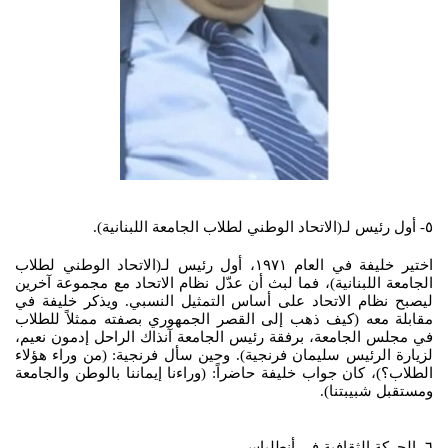
٥- أول رئيس لـ(الاتحاد الوطني لطلاب الجامعة اللبنانية).
اختير خليفة في العام ١٩٧١، أول رئيس لـ(الاتحاد الوطني لطلاب
الجامعة اللبنانية)، فما لبث أن عدّل نظام الاتحاد مع مجموعة آخرين
ليصبح نظام الاتحاد على أساس التمثيل النسبي. ويذكر خليفة في
مقابلة معه (كيف ذهب إلى القصر الجمهوري بصفته ممثلاً للطلاب
في مجلس الجامعة، برفقة رئيس الجامعة آنذاك الراحل إدمون نعيم،
لزيارة الرئيس سليمان فرنجية). وحين سأل فرنجية: (من وراء هؤلاء
الطلاب؟)، كان جواب خليفة حاضراً: (وراءنا إيماننا بالوطن والجامعة
ومستقبل شبيبتنا).
٦- الحركة الثقافية في أنطلياس.