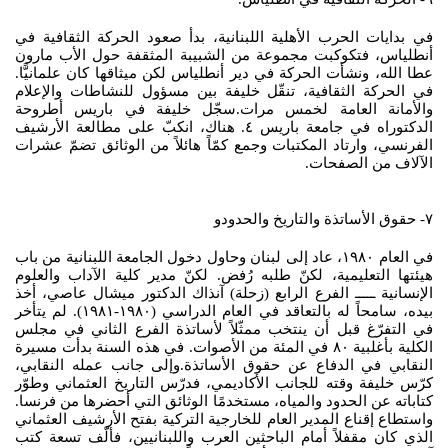
في بدايات الحرب الأهلية اللبنانية، بدأ صعود الحركة الثقافية في
أنطلياس، فتكوكبت مجموعة من الشبيبة المثقفة حول الأب مارون
عطا الله، ونشأت الحركة في دير أنطلياس لكن ميثاقها كان علمانيًّا.
في الحركة الثقافية، تنقّل خليفة بين مسؤول للنشاطات والإعلام
والأمانة العامة لخمس مرات.سجّل خليفة في باريس أطروحة
الدكتوراه في جامعة باريس ٤. هناك، انكبّ على مطالعة الأرشيف
الفرنسي، وارتاد المكتبات وجمع كمّاً هائلاً من الوثائق تضمّ عشرات
الآلاف من الصفحات.
٧- حقوق الأساتذة والتاريخ والحدودو
في العام ١٩٨٠، عاد إلى لبنان وحاول دخول الجامعة اللبنانية من باب
هيئتها التعليمية، لكنّ طلبه رُفض. لكنّ مدير كلية الآداب والعلوم
الإنسانية ـــــ الفرع الرابع (زحلة) آنذاك الدكتور ميشال عاصي، أخذ
بيده، سامحاً له بالتعاقد في العام الدراسي (١٩٨٠-١٩٨١). لم يتأخر
في التفرّغ قبل أن ينتخب ممثّلاً لأساتذة الفرع الثاني في مجلس
الكلية بأغلبية ٨٠ في المئة من الأصوات. في هذه السنة بدأت مسيرة
النقابي في الدفاع عن حقوق الأساتذة.وإلى جانب عمله النقابي،
كرّس خليفة وقته للجانب الأكاديمي، فدرّس التاريخ العثماني وطوّر
كتاباته عن الحدود والمياه، مستخدمًا الوثائق التي أحضرها من فرنسا.
واستطاع إقناع المدير العام للخارجية التركية بفتح الأرشيف العثماني
الذي كان مقفلاً أمام الباحثين العرب واللبنانيين، فألّف تسعة كتب