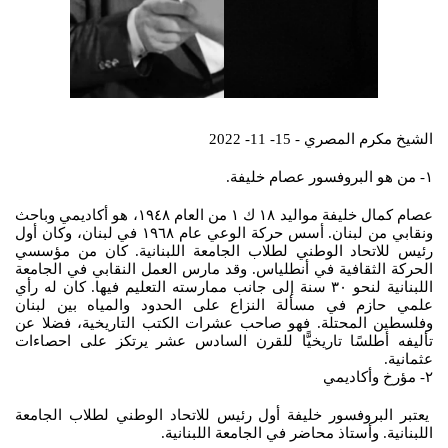
الشيخ مكرم المصري - 15- 11- 2022
١- من هو البروفسور عصام خليفة.
عصام كمال خليفة مواليد ١٨ ك ١ من العام ١٩٤٨، هو أكاديمي وباحث
ونقابي من لبنان. أسس حركة الوعي عام ١٩٦٨ في لبنان، وكان أول
رئيس للاتحاد الوطني لطلاب الجامعة اللبنانية. كان من مؤسسي
الحركة الثقافية في أنطلياس. وقد مارس العمل النقابي في الجامعة
اللبنانية لنحو ٣٠ سنة إلى جانب ممارسته التعليم فيها. كان له رأي
علمي حازم في مسألة النزاع على الحدود والمياه بين لبنان
وفلسطين المحتلة. فهو صاحب عشرات الكتب التاريخية، فضلا عن
تأليفه أطلسًا تاريخيًّا للقرن السادس عشر يرتكز على احصاءات
عثمانية.
٢- مؤرخ وأكاديمي
يعتبر البروفسور خليفة أول رئيس للاتحاد الوطني لطلاب الجامعة
اللبنانية. وأستاذ محاضر في الجامعة اللبنانية.