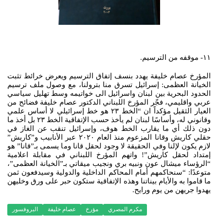
١١- موقفه من الترسيم.
المؤرخ عصام خليفة يهدد بنسف إتفاق الترسيم ويعرض خرائط تثبت
الخيانة العظمى: إسرائيل تسرق منا بترولنا، مع وصول ملف ترسيم
الحدود البحرية بين لبنان واسرائيل الى خواتيمه وسط تهليل سياسي
عربي واقليمي، فجّر المؤرخ اللبناني الدكتور عصام خليفة فضائح من
العيار الثقيل مؤكداً ان “الخط ٢٣ هو خط إسرائيلي لا أساس علمي
وقانوني له، وأساسًا لبنان لم يأخذ حسب الإتفاقية الخط ٢٣ بل أخذ ما
دون ذلك أي ما يقارب الخط هوف، وإسرائيل تنقب عن الغاز في
حقلي كاريش وقانا المزعوم منذ العام ٢٠٢٠ عبر الأنابيب و”كاريش”
لازم يكون لإلنا وفي الحقيقة لا وجود لحقل قانا وما يسمى بـ”قانا” هو
إمتداد لحقل كاريش”! واتهم المؤرخ اللبناني في مقابلة اعلامية
“الرؤساء ميشال عون ونبيه بري ونجيب ميقاتي بـ”الخيانة العظمى”،
متوعدًا: “سنحاكمهم أمام المحاكم الداخلية والدولية وسيدفعون ثمن
ما قاموا به والأيام بيناتنا وهذه الإتفاقية ستكون حبر على ورق وخليهن
يهدوا جريهن من يوم ورايح.
مكرم المصري
مؤرخ
عصام خليفة
البروفسور