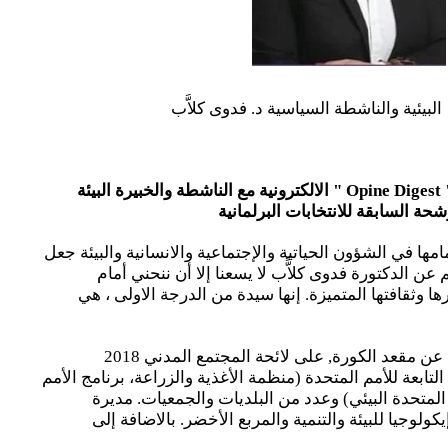
لبيئية والناشطة السياسية د. فدوى كلاَّب
Opine Digest
" الالكترونية مع الناشطة والخبيرة البيئة
حة السابقة للانتخابات البرلمانية
ا في الشؤون الحياتية والإجتماعية والانسانية والبيئة جعل
عن الدكتورة فدوى كلاًّب لا يسعنا إلا أن ننحني أمام
ا وثقافتها المتميزة. إنها سيدة من الدرجة الاولى ، هي
كانت مرشحة للانتخابات النيابية عن مقعد الكورة, على لائحة المجتمع المدني 2018
 1996، الوكالات التابعة للأمم المتحدة (منظمة الأغذية والزراعة، برنامج الأمم
 المتحدة البيئي) وعدد من البلديات والجمعيات. مديرة
 2010، بيبلوس إيكولوجيا للبيئة والتنمية والمربع الأخضر. بالاضافة إلى