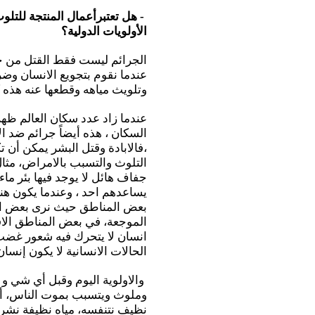
- هل تعتبرأعمال المنتجة للتل
الأولويات الدولية؟
الجرائم ليست فقط القتل من خل
عندما نقوم بتجويع الانسان و
وتلويث مياهه وقطعها عنه هذه ك
عندما زاد عدد سكان العالم ظه
السكان ، هذه أيضاً جرائم ضد ا
،فالابادة وقتل البشر يمكن أن
التلوث والتسبب بالامراض، مثال
جفاف هائل لا يوجد فيها بئر ماء
يساعدهم احد ، وعندما يكون هنا
بعض المناطق حيث نرى بعض الأ
الموجعة، في بعض المناطق الافر
انسان لا يتحرك فيه شعور غضب
الحالات الانسانية لا يكون إنسان
والاولوية اليوم وقبل أي شي و 
وملوث ويتسبب بموت الناس، أهم 
نظيف نتنفسه، مياه نظيفة نشرب