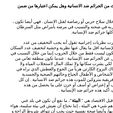
وث من الجرائم ضد الانسانية وهل يمكن اعتبارها من ضمن
ال سلاح حربي أو رصاصة لقتل الانسان . فهي أيضا تكون ،
ضربه في صحته والتسبب في مرضه بأمراض مثل السرطان
لها جرائم ضد الإنسانية.
رت نظريات إجرامية تقول أنه يجب التخفيف من عدد
لإنسانية اقل ما يقال عنها نظرية وحشية لتخفيف عدد السكان
 تكون ليست فقط من خلال الحروب إنما من خلال التسبب في
 عن الجرائم ضد الإنسانية : عندما تكون منطقة تعاني من
 لكي يشرب سكانها ولا تملك المال لاستجلاب المياه ولا
ك النزوح الكارثي هرباً من الجوع والعطش الذي نراه في
شخاص و الأطفال الجياع وحالتهم الصحية والجسدية
يقية متروكين للموت هذه جرائم ضد الانسانية . إن كل
 أو إعتراض او أسف أو حزن على ما يحصل من هذه
، أكيد هذه جرائم ضد الإنسانية .
قبل الاقتصاد هي "
البيئة"
، ما نفع أن نكون في بلد غني
شيء هي البيئة ، إننا نحتاج أن نعيش في بيئة سليمة، هواء
ها، وأيضا صحة نفسية حيث يجب أن تتوافر شروط الراحة و