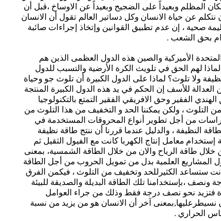
ان المظلم وبعيداً على الضجيح وبعيداً عن الاوساخ ،قبل أن
نتكلم عن حياة الانسان وكل دساتير العالم تقول أن الانسان
يمة صحية ، إن عدم تطبيق القوانين وإتخاذ إجراءات صائبة
ام بحق الشعب .
 المتحدة الأميركية والصين هذه الدول العظمى الذين هم
ماذا لهم الحق في تلويث الكرة الأرضية والتسبب للدول
 نظيفة ولا تلوث؟ لماذا على الدول الكبيرة أن تلوث جو وحياة
عن العدالة للأسف إن الحكم في يد هذه الدول الكبيرة المنتجة
هندي الفقير وحق الافريقي الفقير التمتع بالتكنولوجيا
ن التلوث ، ولكن يمكننا الحد و التخفيف من هذا التلوث من
دراسات من أجل تطوير أنواع المحروقات المستخدمة في
قة النظيفة ، والدليل عندما قررنا أن ننتج طاقة نظيفة
 إستخدام معامل إنتاج الكهربا كانت مع الفيول الثقيل ثم
ن خلال طاقة الرياح والان من خلال الطاقة الشمسية، بمعنى
ل المشاريع العلمية بدل من تمويل الحروب من أجل الطاقة
كانت ستساعد الكثيرللحد وتخفيف من التلوث ، فيكمن الفرق
رجة ونصف ،بإستخدامنا تلك الطاقة البديلة والصديقة للبيئة
ة فتزيد نحو نصف درجة فقط وذلك من جراء العوامل
ان نسيطرعليها,بمعنى آخر أن الانسان هو من يزيد من نسبة
باس الحراري .