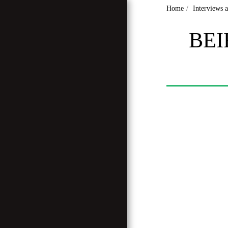
Home
Interviews 
BEI
Home
Who Are We ?
Miscellaneous
Articles
Interviews And
Reportages
Our Land, Our
Heritage
Research And