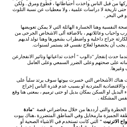
ركها من قبل الناس واخذت أحتياطاتها ، قطوع ومرق . ولكن
 حتى تاريخة لا دراسات علمية ، ولا معطيات عن نسبة التلوث
في البحر .
حة النفسية وهنا الخسارة الهائلة التي لا يمكن تعويضها
ب واحباب وعائلاتهم ، بالاضافة ألى الاشخاص الجرحى من
كارثة جراح داخلية و واضطراب بشعورها وهنا تولد لديهم
 يجب أن يخضعوا لعلاج نفسي قد يستمر لسنوات.
ما حدث إنفجار "دالوب " أخذت تداعياتها وتاثير الانفجارعن
ته على صحتهم وعلى الضرر السمعي وعلى العامل
وغيرها.
وت هناك الأشخاص التي خسرت بيوتها سوف يرتد سلباً على
والاقتصادية المتردية او بسبب عدم قدرة الناس إخراج
 البديل او السكن بمكان بديل او حتى ترميم ، بمعنى هنا وقع
نفس المشكلة .
ية الخطرة والتي أرددها من خلال محاضراتي قصة "
مادة
ة الجميزة مارمخايل وفي المناطق المتضررة ،هناك بيوت
واح الاترنيت "
التي كانت تستخدم في الاشياء الصحية أو