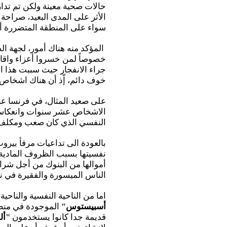
حالات صحية معينة ولكن تم تدا
الأثر على المدى البعيد، صراحة
سواء على المنطقة المتضررة أو 
المؤكد منه هناك أمور، لجهة الص
خصوصاً لمن خسروا أعزاء واقار
جراء الانفجار حيث سببت هذا ال
خوف دائم، إّذ أن هناك اشخاص
على صعيد المثال، في فرنسا عند
الاشخاص عشر سنوات وانعكاسا
النفسي الذي كان صعب ومكلف 
بالعودة الى تداعيات مرفأ بير
نفسيتها بسبب الظروف المادية 
أموالها من البنوك من أجل شراء
الناس الميسورة والفقيرة في 
اما من الناحية النفسية والناح
أسبيستوس"
الموجودة في منطق
قديمة جدا كانوا يستخدمون
"أل