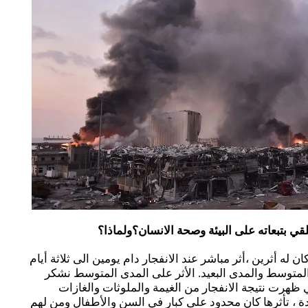
قي بتبعاته على البيئة وصحة الانسان؟ولماذا؟
 له أثرين ،أثر مباشر عند الانفجار دام يومين الى ثلاثة أيام
ى المتوسط والمدى البعيد. الأثر على المدى المتوسط نشكر
التي ظهرت نتيجة الانفجار من الغيمة والملوثات والغازات
ة ، تأثرها كان محدود على كبار في السن والأطفال ومن لهم