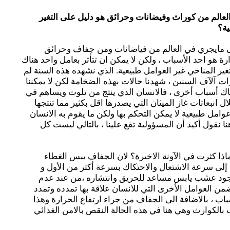
لعالم من كوراث وفيضانات وحرائق هو دليل على التغير
ية؟
على مايجري في العالم من فياضانات ومن جفاف وحرائق
ارة هو احد الأسباب ، ولكن لا يمكن ان تتأثر بعامل واحد هناك
ير المناخي غير العوامل طبيعية. الذي نشهده هذه السنة لم
 آلآف السنين ، شهدنا حالات بهذه الضخامة لكن لا يمكننا
اك أسباب أخرى ، فالانسان الذي ينتج من تلوث ويساهم في
 انبعاثات غاز الميثان التي يصدرها اقل بكثير مما تنتجها
امل طبيعية لا يمكن التحكم بها ولكن ما يقوم به الانسان
 نقول أكيد أن المسؤولية تقع علينا ، بالتالي ليست كل
ماذا كثرت في الآونة الاخيرة؟ لان الجفاف يبس الغطاء
ي إلى سرعة الاشتعال والاحتكاك بسرعة أكثر من الأول و
 وجود عشب يابس مساعد للحريق وانتشاره ،من عند عدم
ن العوامل الأخرى التي للانسان علاقة بها تمدده وتمدد
اب ، بالاضافة الى الجفاف من جراء ارتفاع الحرارة وهذا
لكوارث وهي هنا في هذه الحالة النقص بالامن الغذائي