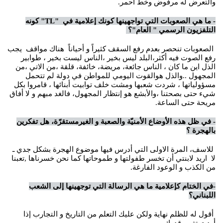
والتعرض له مرفوض وخط احمر.
- ما هي الصعوبات التي تواجهينها كونك إعلامية في "
TL"
كونه
التلفزيون الرسمي " العام"؟
الصعوبات تنحصر بعدم رفع السقف كثيراً و أحياناً هناك مواقف يجب
رفع الصوت فيه أكثر،البلد ليس بخير ،الناس ليست بخير ، طوابير
الذل اين ما كان ، الناس جائعة، مريضة، خائفة، قلقة ،من الاتي ،من
المجهول ..والذل هوالقوت اليومي للمواطن في دولة لم تتحمل
مسؤولياتها ، شردت شعبها ومشت خلف توابيت أبنائها ، قامروا بكل
شيء حتى بصحتنا ،والأبشع هو إنتظار المجهول، فالغد مبهم و لا أفاق
مريحة حتى الساعة.
- في ظل هذه الأوضاع الأمنيّة والصعبة و الغيرمستقرّة، هل تفكرين
بالهجرة ؟
للاسف، المرة الاولى التي أدرس فيها موضوع الهجرة بشكل جدي ـ
لا اريد لابنتي أن تخسر طفولتها و طموحاتها كما نحن خسرناها ,تعبنا
من الكذب و الوعود الفارغة.
-في الختام كإعلامية ما هي الرسالة التي توجهينها إلى الشعب
اللبناني؟
أقول له للظلم نهاية ولكن عليك التعلم من التاريخ و التجارب إذا