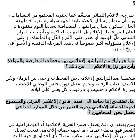
؟
صراحة إلاعلام اللبناني مجسًّم عما يحتويه المجتمع من إنقسامات ،
وبما أن معظم وسائل إلاعلام تابعة لجهة سياسية معينة فبطبيعة
الحال سيكون لسان مواقفها . المصداقية تحديداً اليوم مفقودة في
لبنان ليس فقط بإلاعلام بل بالجهات الحاكمة و بأصحاب القرار.
اللبناني ملَّ الوعود أو تخدر على الألم و الذّل و المأساة، و على
إلاعلام مسؤولية اكبر خصوصاً في هذه المرحلة الدقيقة و الأسوأ في
تاريخ لبنان.
-وما هو رأيك من التراشق إلاعلامي بين محطات المعارضة والموالاة
وأين دور وزارة الاعلام من ذلك ؟
شخصياً ضد التراشق إلاعلامي بين المحطات و حتى بين الزملاء ولكن
للأسف بغياب الرقابة و عدم تفعيل دور مجلس الوطني للإعلام ،
ووزارة الاعلام لا حسيب و لا رقيب، كل يغني على ليلاه.
-هل تعتقدين إننا بحاجة الى تعديل قانون إلاعلامي المرئي والمسموع
لجهة الحصانة إلاعلامي وحرية التعبير من خلال الممارسات التي
تحصل بحق الصحافيين ؟
ومن يعتقد إن ذلك يصنف ضمن الحرية إلاعلامية أو الديمقراطية في
التعبير فهو مخطئ تماماً ،أما لجهة حصانة إلأعلامي فيجب تعديل
القوانين لأن إلاعلامي "مش مكسر عصا" لأي أحد أو أي جهة كانت