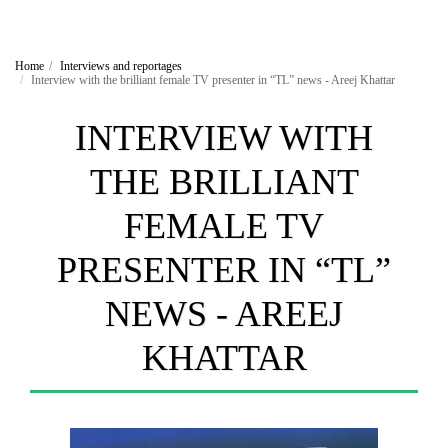
Home
Interviews and reportages
Interview with the brilliant female TV presenter in “TL” news - Areej Khattar
INTERVIEW WITH
THE BRILLIANT
FEMALE TV
PRESENTER IN “TL”
NEWS - AREEJ
KHATTAR