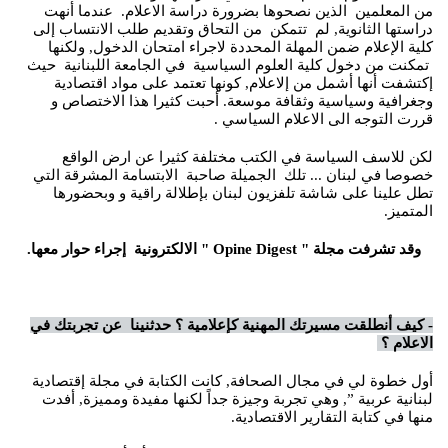
من المعلمين الذين نصحوها بضرورة دراسة الاعلام. عندما أنهت
دراستها الثانوية, لم تتمكن من التحاق وتقديم طلب الانتساب إلى
كلية الإعلام ضمن المهلة المحددة لاجراء امتحان الدخول, ولكنها
تمكنت من دخول كلية العلوم السياسية في الجامعة اللبنانية حيث
إكتشفت أنها أشمل من إلاعلام, كونها تعتمد على مواد اقتصادية
وجغرافية وسياسية وثقافة موسعة. أحبت كثيرا هذا الاختصاص و
قررت التوجه الى الاعلام السياسي .
لكن للاسف السياسة في الكتب مختلفة كثيرا عن ارض الواقع
خصوصا في لبنان ... تلك الجميلة صاحبة الابتسامة المشرقة التي
تطل علينا على شاشة تلفزيون لبنان بإطلالة راقية و وبحضورها
المتميز.
وقد تشرفت مجلة " Opine Digest " الالكترونية إجراء حوار معها.
- كيف أنطلقت مسيرتك المهنية كإعلامية ؟ حدثنينا عن تجربتك في
الاعلام ؟
أول خطوة لي في مجال الصحافة, كانت الكتابة في مجلة إقتصادية
لبنانية عربية ”, وهي تجربة وجيزة جداً لكنها مفيدة ومميزة, أفدت
منها في كتابة التقارير الاقتصادية.