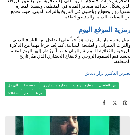
الصخرية وغابات الأشجار البرية، إلى جانب قربه من نبع عين الزرقاء
الذي يشكّل أحد أهم مصادر المياه في المنطقة. ويقصد المغارة
سنوياً زوار وحجاج وباحثون في التاريخ والتراث الديني، حيث تجمع
بين السياحة الدينية والبيئية والثقافية.
رمزية الموقع اليوم
تمثل مغارة مار مارون شاهداً حياً على التفاعل بين التاريخ الديني
والتراث العمراني والطبيعة اللبنانية، كما تُعد جزءاً مهماً من الذاكرة
الروحية والثقافية للموارنة وللبنان عموماً. ويُنظر إليها اليوم كمعلم
يجسد قيم الصمود الروحي والانفتاح الحضاري الذي ميّز تاريخ
المنطقة.
تصوير الدكتور نزار دندش 
نهر العاضي
مغارة الراهب
مغارة مار مارون
Lebanon
الهرمل
تراث
اثار
tourism