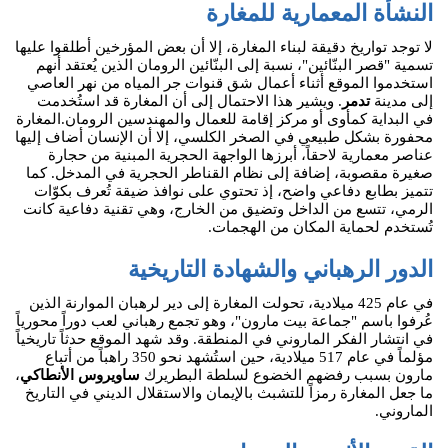
النشأة المعمارية للمغارة
لا توجد تواريخ دقيقة لبناء المغارة، إلا أن بعض المؤرخين أطلقوا عليها
تسمية "قصر البنّائين"، نسبة إلى البنّائين الرومان الذين يُعتقد أنهم
استخدموا الموقع أثناء أعمال شق قنوات جر المياه من نهر العاصي
إلى مدينة
تدمر
. ويشير هذا الاحتمال إلى أن المغارة قد استُخدمت
في البداية كمأوى أو مركز إقامة للعمال والمهندسين الرومان.المغارة
محفورة بشكل طبيعي في الصخر الكلسي، إلا أن الإنسان أضاف إليها
عناصر معمارية لاحقاً، أبرزها الواجهة الحجرية المبنية من حجارة
صغيرة مقصوبة، إضافة إلى نظام القناطر الحجرية في المدخل. كما
تتميز بطابع دفاعي واضح، إذ تحتوي على نوافذ ضيقة تُعرف بكوّات
الرمي، تتسع من الداخل وتضيق من الخارج، وهي تقنية دفاعية كانت
تُستخدم لحماية المكان من الهجمات.
الدور الرهباني والشهادة التاريخية
في عام 425 ميلادية، تحولت المغارة إلى دير لرهبان الموارنة الذين
عُرفوا باسم "جماعة بيت مارون"، وهو تجمع رهباني لعب دوراً محورياً
في انتشار الفكر الماروني في المنطقة. وقد شهد الموقع حدثاً تاريخياً
مؤلماً في عام 517 ميلادية، حين استُشهد نحو 350 راهباً من أتباع
مارون بسبب رفضهم الخضوع لسلطة البطريرك
ساويروس الأنطاكي
،
ما جعل المغارة رمزاً للتشبث بالإيمان والاستقلال الديني في التاريخ
الماروني.