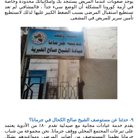
يوجد صعوبات عندما المريض يستنجد بك وامكانياتك محدودة وخاصة
في أزمة كورونا المشكلة أن الوضع سيء جداً ، فالمشافي لم تعد
تستطيع استقبال المرضى بسبب الضغط الكبير عليها لذلك لانستطيع
تأمين سرير للمريض في المشفى.
٩- حدثنا عن مستوصف الشيخ صالح الكحال في جرمانا؟
يقدم خدمة عيادات مجانية مع صيدلية تقدم ٨٠٪ من الأدوية يعتمد
على تبرعات المجتمع المحلي ووقف جرمانا. نحن مجموعة من شباب
جرمانا نظمنا المستوصف من أضابير المرضى ومواعيدهم بشكل