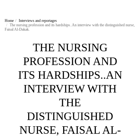
Home
Interviews and reportages
The nursing profession and its hardships..An interview with the distinguished nurse,
Faisal Al-Dakak.
THE NURSING
PROFESSION AND
ITS HARDSHIPS..AN
INTERVIEW WITH
THE
DISTINGUISHED
NURSE, FAISAL AL-