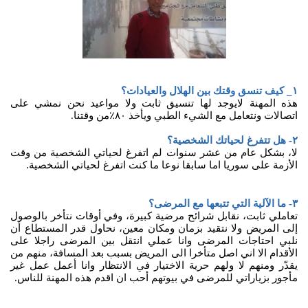
١_ كيف تنسق وقتك بين الهلال والعيادات؟
هذه المهنة لايوجد لها تنسيق ثابت ولا مواعيد نحن نمشي على
اتصالات ونتعامل مع الشيء الطبي ويأخذ ٨٠٪من وقتنا.
٢- هل تتفرغ لحياتك الشخصية؟
لا، بشكل عام من عشر سنوات لم اتفرغ لحياتي الشخصية من وقت
الأزمة على سوريا اما سابقا نوعا ما كنت اتفرغ لحياتي الشخصية.
٣- ما الآلية التي تتبعها مع المرضى؟
تعاملي ثابت، نقابل شرائح مرضية كبيرة، وفي أوقات نتأخر بالوصول
إلى المريض ولا نتقيد بزمان ومكان معين، نحاول قدر المستطاع أن
نلبي احتاجات المرضى وانا عملي انتقل بين المرضى راجلا على
الأقدام الا اني اصل متأخرا الى المريض بسبب بعد المسافة، منهم من
يقدّر ومنهم لا ولهم حرية الاختيار في الانتظار وانا أعمل عمل غير
مأجور بزياراتي للمرضى في بيوتهم أحب ان اقدم هذه المهنة للناس.