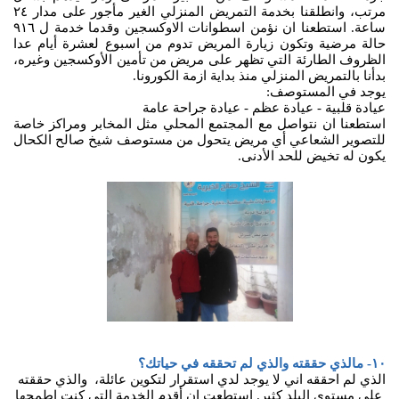
مرتب، وانطلقنا بخدمة التمريض المنزلي الغير مأجور على مدار ٢٤
ساعة. استطعنا ان نؤمن اسطوانات الاوكسجين وقدما خدمة ل ٩١٦
حالة مرضية وتكون زيارة المريض تدوم من اسبوع لعشرة أيام عدا
الظروف الطارئة التي تظهر على مريض من تأمين الأوكسجين وغيره،
بدأنا بالتمريض المنزلي منذ بداية ازمة الكورونا.
يوجد في المستوصف:
عيادة قلبية - عيادة عظم - عيادة جراحة عامة
استطعنا ان نتواصل مع المجتمع المحلي مثل المخابر ومراكز خاصة
للتصوير الشعاعي أي مريض يتحول من مستوصف شيخ صالح الكحال
يكون له تخيض للحد الأدنى.
١٠- مالذي حققته والذي لم تحققه في حياتك؟
الذي لم احققه اني لا يوجد لدي استقرار لتكوين عائلة، والذي حققته
على مستوى البلد كثير. استطعت ان أقدم الخدمة التي كنت اطمحها