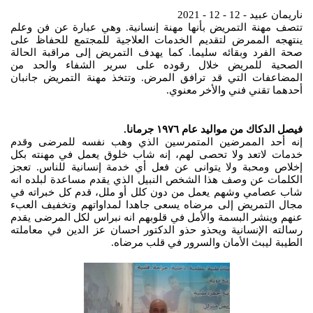
ناريمان عبيد - 12 - 12 - 2021
تتصف مهنة التمريض بأنها مهنة إنسانية. وهي عبارة عن فن وعلم
ينتهجه الممرض لتقديم الخدمات العلاجية للمجتمع للحفاظ على
صحة الفرد وبقائه سليما. كما يهدف التمريض إلى مراقبة الحالة
الصحية للمريض خلال رقوده على سرير الشفاء والحد من
المضاعفات التي قد ترافق المرض. وتتخذ مهنة التمريض جانبان
أحدهما تقني فني والأخر معنوي.
فيصل الدكاك من مواليد عام ١٩٧٦ جرمانا.
إنه أحد الممرضين المتمرسين الذي وهب نفسه للمرضى وقدم
خدمات لاتعد ولا تحصى لهم، إنه شاب خلوق يعمل في مهنته بكل
إخلاص ومحبة ولا يتوانى عن فعل أي خدمة إنسانية للناس. تعجز
الكلمات عن وصف هذا الشخص النبيل الذي يقدم مساعدة لبلده انه
شاب عصامي وشهم يعمل من دون كلل أو ملل، قدم كل خبراته في
مجال التمريض إلى مرضاه يسعى جاهدا لمداواتهم وتخفيف العبء
عنهم وينشر البسمة والأمل في قلوبهم انه نبراس لكل المرضى يقدم
رسالته الإنسانية ويحذو حذو الدكتور احسان عز الدين في معاملته
الطيبة ليبث الأمان والسرور في قلب مرضاه.