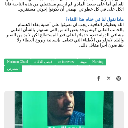
للعالم. أما على صعيد المادي لم ارسم مستقبلي من هذه الناحية فانا
اتكل على في كل خطواتي. يهمني أن يكونوا إخوتي مستقرين.
ماذا تقول لنا في ختام هذا اللقاء؟
الله يعطيكم العافية ، يجب ان تضيئوا على أهمية بقاء الاهتمام
بالجانب الطبي كونه يوجد بعض الناس التي تستهتر بالشأن الطبي.
مشافي الدولة تقدم خدماتها على قدر المستطاع لكن لا بد من الصبر
والبلد لايخلو من الأطباء التي تتعامل بإنسانية وبروح العطاء ولا
يتقاضون أجرا مقابل ذلك.
Nursing
مهنة
an interview
فيصل الدكاك
Nariman Obaid
الممرض