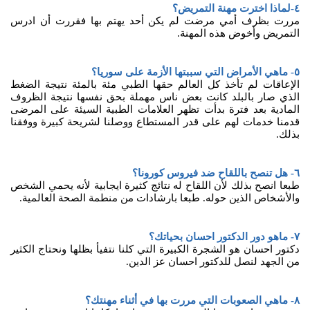
٤-لماذا اخترت مهنة التمريض؟
مررت بظرف أمي مرضت لم يكن أحد يهتم بها فقررت أن ادرس
التمريض وأخوض هذه المهنة.
٥- ماهي الأمراض التي سببتها الأزمة على سوريا؟
الإعاقات لم تأخذ كل العالم حقها الطبي مئة بالمئة نتيجة الضغط
الذي صار بالبلد كانت بعض ناس مهملة بحق نفسها نتيجة الظروف
المادية بعد فترة بدأت تظهر العلامات الطبية السيئة على المرضى
قدمنا خدمات لهم على قدر المستطاع ووصلنا لشريحة كبيرة ووفقنا
بذلك.
٦- هل تنصح باللقاح ضد فيروس كورونا؟
طبعا انصح بذلك لأن اللقاح له نتائج كثيرة ايجابية لأنه يحمي الشخص
والأشخاص الذين حوله. طبعا بارشادات من منطمة الصحة العالمية.
٧- ماهو دور الدكتور احسان بحياتك؟
دكتور احسان هو الشجرة الكبيرة التي كلنا نتفيأ بظلها ونحتاج الكثير
من الجهد لنصل للدكتور احسان عز الدين.
٨- ماهي الصعوبات التي مررت بها في أثناء مهنتك؟