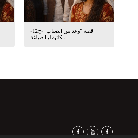
قصة "وعد بين الضباب" -ج12-
للكاتبة لينا صياغة
HO ARE WE ?
MISCELLANEOUS ARTICLES
WS AND REPORTAGES
, OUR HERITAGE
RESEARCH AND SCIENCE
SPORTS NEWS
NEWS AND ACTIVITIES
ACTIVISTS WITHOUT BORDERS
HE HORIZON
STAFF
VIP MEMBERSHIP
JOBS
PHOTOS
GREAT COMPETITION