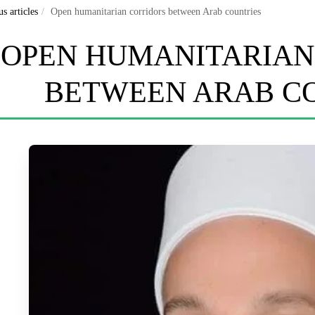
s articles
Open humanitarian corridors between Arab countries
OPEN HUMANITARIAN
BETWEEN ARAB C