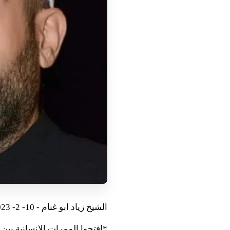
الشيخ زياد ابو غنام - 10- 2- 2023
*افتحوا الممرات الإنسانية بين 