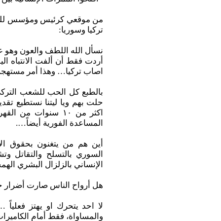
من موقعي كرئيس ومؤسس للقا
تركيا وسوريا:
نسأل الله اللطف والعون وهو ع
أردت فقط أن ألفت الانتباه الي
اصاب تركيا… وهذا أمر مستهجن
بالطبع كل الحب للشعب التركي
حلت بهم ويا ليتنا نستطيع تقد
اكثر من ١٠ سنوات من
المساعدة الفورية أيضاً….
أين هم من يتغنون بحقوق ال
السوري بالتسلح والتقاتل وت
الإنساني بالزلزال البشري اله
هل أرواح الناس صارت أضرار جان
لا احد يتحرك او يهتز فعلياً … 
والمساواة، فقط أمام الكامي