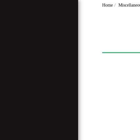
Home
Miscellaneou
Home
Who Are We ?
Miscellaneous
Articles
Interviews And
Reportages
Our Land, Our
Heritage
Research And