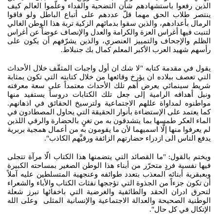
الذين رفعوا باستشهادهم شأن التضحية والفداء وعلّموا العالم كيف
ينتصر طلاب الحق مهما قلّ عددهم على أتباع الباطل ولو فاقوا
الرمال بأعدادهم، والذين سقوا بدمائهم الزكية تربة هذا الوطن الغالي
لتنبت فيها أغراس العزة والكرامة والعدل والإنصاف عوضاً عن أغراس
الظلم والإجحاف والتمييز العنصري، والذين يشرّفهم أن يكون على
رأسهم شهيد العرب الأكبر المعلم كمال بك جنبلاط.
يقول في مقدمة كتابه "لا شك ان أول واجبات المثقّف خلال الأحداث
التي تعصف ببلاده ان يؤرخ وقائعها من خلال كتابته التي تكون بمثابة
شريط سينمائي يعرض أهم تلك الأحداث معتمداً على سعة معرفته
ونبل أهدافه الرامية إلى جعل تلك الكتابات دروساً يستفيد منها
مواطنوه لمداواة عللهم الاجتماعية ولترسيخ الحقائق في اذهانهم.
كما يعتمد على الإستضاءة بأنوار الحقيقة التي يحاول المصطادون في
الماء العكر طمسها بما يتشدقون به من تغنٍ بالحضارة والرقي اللذين
لم يعرفوا منها إلَّا اسميهما لأن ما يقومون به من أعمال همجية بربرية
يدفع الناس الى ازدراء حضارتهم الزائفة ورقيَّهم الكاذب".
ويختم بالقول: "ما القصائد التي يتضمنها هذا الكتاب الّا مرآة تتجلى
فيها نفسية فردٍ متحرّر من أبناء هذا الوطن الصغير بمساحته الكبيرة
وبعبقرية أبنائه المعذب بتعدد طوائفه وعنجهية المتسلطين عليه آملاً
أن تكون جزءاً من الجذوة التي تؤججها نفثات الكتاب والأباء والشعراء
لتحرق ادران الحقد والطائفية والغرضية التي باخفائها تبرز شعلة
الوطنية الصحيحة والعدالة الاجتماعية والإنسانية المثلى وعلى الله
الإتكال في كل حال".