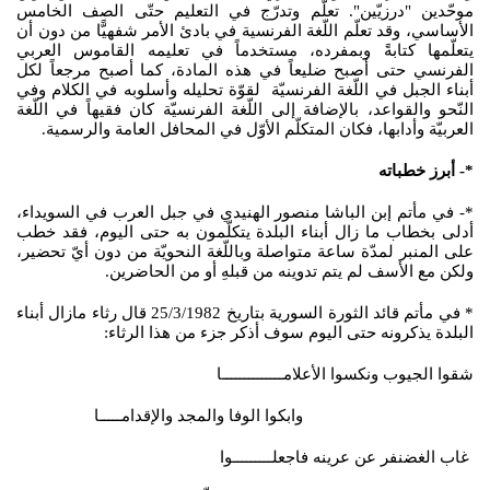
موحّدين "درزيّين". تعلّم وتدرّج في التعليم حتّى الصف الخامس
الأساسي، وقد تعلّم اللّغة الفرنسية في بادئ الأمر شفهيًّا من دون أن
يتعلّمها كتابةً وبمفرده، مستخدماً في تعليمه القاموس العربي
الفرنسي حتى أصبح ضليعاً في هذه المادة، كما أصبح مرجعاً لكل
أبناء الجبل في اللّغة الفرنسيّة لقوّة تحليله وأسلوبه في الكلام وفي
النّحو والقواعد، بالإضافة إلى اللّغة الفرنسيّة كان فقيهاً في اللّغة
العربيّة وأدابها، فكان المتكلّم الأوّل في المحافل العامة والرسمية.
*- أبرز خطباته
*- في مأتم إبن الباشا منصور الهنيدي في جبل العرب في السويداء،
أدلى بخطاب ما زال أبناء البلدة يتكلّمون به حتى اليوم، فقد خطب
على المنبر لمدّة ساعة متواصلة وباللّغة النحويّة من دون أيّ تحضير،
ولكن مع الأسف لم يتم تدوينه من قبلهِ أو من الحاضرين.
* في مأتم قائد الثورة السورية بتاريخ 25/3/1982 قال رثاء مازال أبناء
البلدة يذكرونه حتى اليوم سوف أذكر جزء من هذا الرثاء:
شقوا الجيوب ونكسوا الأعلامــــــــــــــا
وابكوا الوفا والمجد والإقدامـــــا
غاب الغضنفر عن عرينه فاجعلـــــــــوا