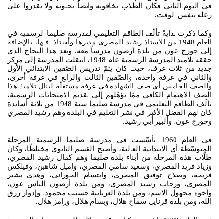
في اليوم الثاني فكان الطلاب يخافونه وايضاّ يحبونه ولا يقدروا على
زعله بنفس الوقت.
وكما ذكرت بدايةً تألّف الطاقم التعليمي لمدرسة صليما الرسمية في
العام 1948 من الأستاذ رشيد المصري مديرها وأستاذ فيها، بالإضافة
إلى جورج عون من بلدة أرصون مدرساً معه. وبعد هذا النجاح الذي
حققه تلاميذ المدرسة الرسمية عام 1948، انتقلت المدرسة إلى مركز
جديد من ثلاث غرف، حيث كان يتمّ تدريس الصّفين الابتدائي الأول
والثاني في غرفة واحدة، والصّفين الثالث والرابع في غرفة أخرى،
والصف الخامس أي صف الشهادة في غرفة مستقلّة لينال تلاميذ هذا
الصف الاهتمام الكافي ممّا يؤهّلهم إلى تقديم الامتحانات الرسمية،
تألّف الطاقم التعليمي في مدرسة صليما سنة 1948 من ثلاثة أساتذة
كان لهم الفضل الأكبر في نشر التعليم في البلدة وهم رشيد المصري
وجورج عون، وألبير أبي رشيد.
في العام 1960 تأسّست في مدرسة صليما الرسمية المرحلة
المتوسّطة أي الابتدائية العالية، وأصبح القسم الثانوي مختلطًا، وكان
طلّاب هذه المرحلة من أبناء بلدة صليما وهم كمال رشيد المصري،
وزياد فريد المصري، وسعيد سامي المصري، وإميل شاهين، وفيلكس
فريحة، وصلاح توفيق المصري، وابتسام الحوراني، وهدى بشير
المصري، ورحاب رشيد المصري، ومن بلدة أرصون الياس عون،
وأخوه مجهول الاسم، ومن بلدة العربانية حسيب محمود، وإدوار رزق
الله، ومن بلدة قرنايل سماح هلال، وبسام هلال، ورامز هلال.