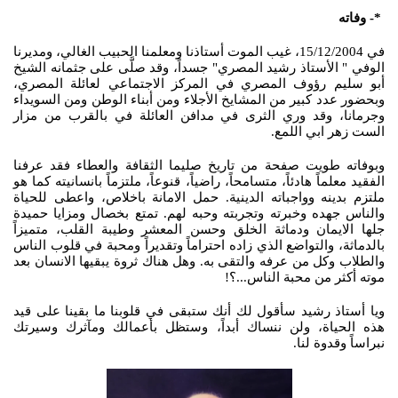
*- وفاته
في 15/12/2004، غيب الموت أستاذنا ومعلمنا الحبيب الغالي، ومديرنا
الوفي " الأستاذ رشيد المصري" جسداً، وقد صلَّى على جثمانه الشيخ
أبو سليم رؤوف المصري في المركز الاجتماعي لعائلة المصري،
وبحضور عدد كبير من المشايخ الأجلاء ومن أبناء الوطن ومن السويداء
وجرمانا، وقد وري الثرى في مدافن العائلة في بالقرب من مزار
الست زهر ابي اللمع.
وبوفاته طويت صفحة من تاريخ صليما الثقافة والعطاء فقد عرفنا
الفقيد معلماً هادئاً، متسامحاً، راضياً، قنوعاً، ملتزماً بانسانيته كما هو
ملتزم بدينه وواجباته الدينية. حمل الامانة باخلاص، واعطى للحياة
والناس جهده وخبرته وتجربته وحبه لهم. تمتع بخصال ومزايا حميدة
جلها الايمان ودماثة الخلق وحسن المعشر وطيبة القلب، متميزاً
بالدماثة، والتواضع الذي زاده احتراماً وتقديراً ومحبة في قلوب الناس
والطلاب وكل من عرفه والتقى به. وهل هناك ثروة يبقيها الانسان بعد
موته أكثر من محبة الناس...؟!
ويا أستاذ رشيد سأقول لك أنك ستبقى في قلوبنا ما بقينا على قيد
هذه الحياة، ولن ننساك أبداً، وستظل بأعمالك ومآثرك وسيرتك
نبراساً وقدوة لنا.