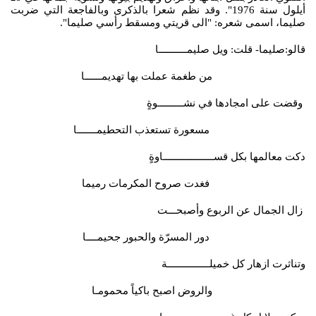
أيلول سنة 1976". وقد نظم شعرا بالذكرى وبالفاجعة التي ضربت
صليما، اسمى شعره: "الى قريتي ومسقط رأسي صليما".
قالو:صليما- قلت: ويل صليمــــــــــا
من طغمة عملت بها تهديمــــــا
وقضت على امجادها في نشـــــــــوةٍ
مسعورة تستعذب التحطيمـــــــا
دكت معالمها بكل قســــــــــــــــــاوةٍ
فغدت صروح المكرمات رميما
زال الجمال عن الربوع وأصبحـــت
دور المسرّة والحبور جحيمــــا
وتناثرت ازهار كل خميلـــــــــــــــة
والروض اصبح باكياً محمومـا