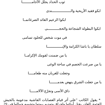
ثوب الحداد يجلّل الآجامــــــــــا
ابكو فقيد الأريحية والــــــــــــــــــــندى
ابكوا الزعيم القائد الضرغانمــا
ابكوا البطولة الشجاعة والحجــــــــــــى
في موت شخص للخلود تسامى
سلطان يا باشا الكرامة والإبــــــــــــــــا
يا من ضمنت لقومك الإكرامــا
يا من صرعت الخصم في ساحة الوغى
وجعلت للغربان منه طعامـــــا
يا من جعلت الشرق ينهض بعدمــــــــا
ذاق الأسى وتجرّع الآلامــــــا
* يقول الكاتب "على أثر قيام العصابات الفاشية مدعومة بالجيش
الفئوي الغادر بقتل أبنائها واحراق وتهديم بيوتها وتشويه جمالها في 29