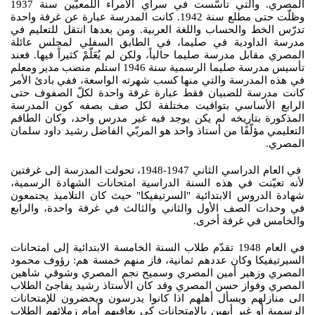
المصري. والتي تأسّست في سراي الأمراء اللّمعيّين سنة 1937
وظلّت حتى مطلع سنة 1942. كانت المدرسة عبارة عن غرفة واحدة
تدرّس الخط والحساب واللغة العربية. ومن بعدها انتقل للتعليم في
مدرسة الداودية في صليما، في الطابق السفلي لمجلس عائلة
المصري مقابل مدرسة صليما حالياً، ولكن لم يُعَلّمْ كثيراً فيها. فعند
تأسيس مدرسة صليما الرسمية سنة 1946 استلم منصب مدير ومعلم
في هذه المدرسة والتي منها كسب شهرته الواسعة، ففي بادئ الأمر
كانت مدرسة للصبيان فقط عبارة غرفة واحدة لكلّ الصفوف حتى
الرابع الأساسي بتواقيت مختلفة لكل صف بصفه كون المدرسة
المذكورة بتاريخه لم يكن يوجد فيه غير مدرس واحد، وكان الطاقم
التعليمي مؤلّفًا من أستاذ واحد هو المربّي الفاضل رشيد داود سلمان
المصري.
في العام الدراسي الثاني 1947-1948، تحولت المدرسة إلى غرفتين
لأنه تعيّنت في هذه السنة الدراسية امتحانات الشهادة الرسمية،
شهادة الدروس الابتدائية "السرتيفيكا" حيث كان التلاميذ يجتمعون
في وحدات الصف الأول والثاني والثالث في غرفة واحدة، والرابع
والخامس في غرفة أخرى.
في العام 1948 تقدّم طلاب السنة الخامسة الابتدائية إلى امتحانات
السيرتيفيكا وكان عددهم ثمانية، فاز منهم خمسة هم: رؤوف محمود
المصري وزهير أمين المصري وسميح نجم المصري وشوقي شاهين
المصري وفواز حسن المصري وقد كان الأستاذ رشيد يفاجئ الطلاب
الى منازلهم ويسأل أهلهم اذا كانوا يدرسون ويحضرون للإمتحانات
الرسمية أو غير أبهين بالإمتحانات كي يعاقبهم أمام زملائهم الطلاب