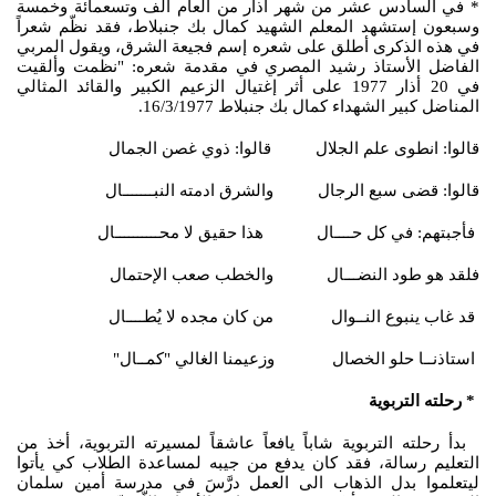
* في السادس عشر من شهر أذار من العام ألف وتسعمائة وخمسة
وسبعون إستشهد المعلم الشهيد كمال بك جنبلاط، فقد نظّم شعراً
في هذه الذكرى أطلق على شعره إسم فجيعة الشرق، ويقول المربي
الفاضل الأستاذ رشيد المصري في مقدمة شعره: "نظمت وألقيت
في 20 أذار 1977 على أثر إغتيال الزعيم الكبير والقائد المثالي
المناضل كبير الشهداء كمال بك جنبلاط 16/3/1977.
قالوا: انطوى علم الجلال قالوا: ذوي غصن الجمال
قالوا: قضى سبع الرجال والشرق ادمته النبـــــــال
فأجبتهم: في كل حــــال هذا حقيق لا محــــــــــال
فلقد هو طود النضـــال والخطب صعب الإحتمال
قد غاب ينبوع النــوال من كان مجده لا يُطــــال
استاذنــا حلو الخصال وزعيمنا الغالي "كمــال"
* رحلته التربوية
بدأ رحلته التربوية شاباً يافعاً عاشقاً لمسيرته التربوية، أخذ من
التعليم رسالة، فقد كان يدفع من جيبه لمساعدة الطلاب كي يأتوا
ليتعلموا بدل الذهاب الى العمل درَّسَ في مدرسة أمين سلمان