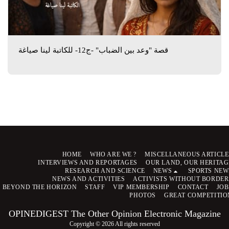
قصة "وعد بين الضباب" -ج12- للكاتبة لينا صياغة
HOME
WHO ARE WE ?
MISCELLANEOUS ARTICLE
INTERVIEWS AND REPORTAGES
OUR LAND, OUR HERITAG
RESEARCH AND SCIENCE
NEWS
SPORTS NEW
NEWS AND ACTIVITIES
ACTIVISTS WITHOUT BORDER
BEYOND THE HORIZON
STAFF
VIP MEMBERSHIP
CONTACT
JOB
PHOTOS
GREAT COMPETITIO
OPINEDIGEST The Other Opinion Electronic Magazine
Copyright © 2026 All rights reserved