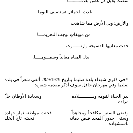
سكتت بلابل كل غصن بعدمــــــــــا
غدت الخمائل تستضيف البوما
والأرض: ويل الأرض مما شاهدت
من موبقاتٍ توجب التحريمــــا
جفت مغانيها الفسيحة وارتـــــــوت
بدل المياه معابياً وسمـــومـــــا.
* في ذكرى شهداء بلدة صليما بتاريخ 29/9/1979 ألقى شعراً في بلدة
صليما وفي مهرجان حافل سوف أذكر مقدمة شعره:
نذر الحياة لقومه وبــــــــــــلاده وسعادة الأوطان جلّ
مراده
وقضى السنين مكافحاً ومجاهداً فجنت مواطنه ثمار جهاده
وسقى جذور المجد فيض دمائه فحبته تاج الخلد
باستشهاده