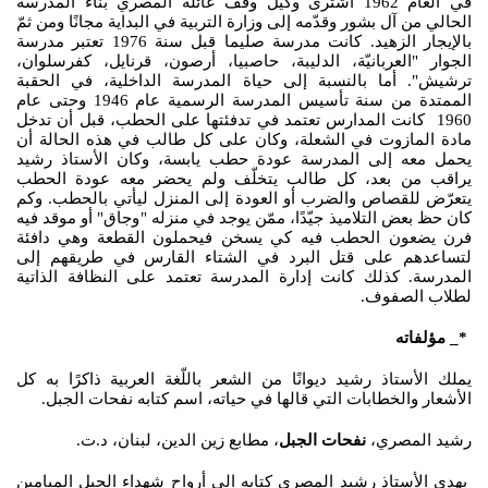
في العام 1962 اشترى وكيل وقف عائلة المصري بناء المدرسة
الحالي من آل بشور وقدّمه إلى وزارة التربية في البداية مجانًا ومن ثمّ
بالإيجار الزهيد. كانت مدرسة صليما قبل سنة 1976 تعتبر مدرسة
الجوار "العربانيّة، الدليبة، حاصبيا، أرصون، قرنايل، كفرسلوان،
ترشيش". أما بالنسبة إلى حياة المدرسة الداخلية، في الحقبة
الممتدة من سنة تأسيس المدرسة الرسمية عام 1946 وحتى عام
1960 كانت المدارس تعتمد في تدفئتها على الحطب، قبل أن تدخل
مادة المازوت في الشعلة، وكان على كل طالب في هذه الحالة أن
يحمل معه إلى المدرسة عودة حطب يابسة، وكان الأستاذ رشيد
يراقب من بعد، كل طالب يتخلّف ولم يحضر معه عودة الحطب
يتعرّض للقصاص والضرب أو العودة إلى المنزل ليأتي بالحطب. وكم
كان حظ بعض التلاميذ جيّدًا، ممّن يوجد في منزله "وجاق" أو موقد فيه
فرن يضعون الحطب فيه كي يسخن فيحملون القطعة وهي دافئة
لتساعدهم على قتل البرد في الشتاء القارس في طريقهم إلى
المدرسة. كذلك كانت إدارة المدرسة تعتمد على النظافة الذاتية
لطلاب الصفوف.
*_ مؤلفاته
يملك الأستاذ رشيد ديوانًا من الشعر باللّغة العربية ذاكرًا به كل
الأشعار والخطابات التي قالها في حياته، اسم كتابه نفحات الجبل.
رشيد المصري،
نفحات الجبل
، مطابع زين الدين، لبنان، د.ت.
يهدي الأستاذ رشيد المصري كتابه الى أرواح شهداء الجبل الميامين