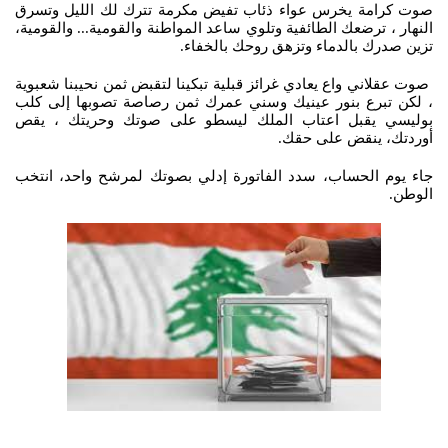
صوت كرامة يخرس عواء ذئاب تفيض مكرمة تترك لك الليل وتسرق
النهار ، ترضعك الطائفية وتلوي ساعد المواطنة والقومية... والقومية،
تزين صدرك بالدماء وتزهق روحك بالخفاء.
صوت عقلاني واع يعادي غرائز قبلية تبكينا لتقبض ثمن نحيبنا شعبوية
، لكن تبرع بنور عينيك وسني عمرك ثمن رصاصة تصوبها إلى كلب
بوليسي يقبل اعتاب الملك ليسطو على صوتك وحريتك ، يقص
أوردتك، ينقض على حقك.
جاء يوم الحساب، سدد الفاتورة إدلي بصوتك لمرشح واحد، انتخب
الوطن.