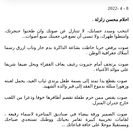
8 - 4 -2022
احلام محسن زلزلة .
انتخب وسدد حسابك، لا تتنازل عن صوتك وان طحنوا حنجرتك،
وامتطوا ظهرك، ولا تنسى أن تضع في جعبتك سبع أصوات...
صوت يرفض حربا خاطت بشاعة الذاكرة بدم حار وناب ازرق رسما
أسلاك جغرافية الوطن .
صوت يرتجف أمام جبروت رغيف يعاف الفقراء ويحل ضيفا شريفا
على موائد الأغنياء .
صوت يقطع يدا تمتد إلى بسمة طفل يرتدي ثياب العيد، يحمل لعبته
وزهورا مبللة بدموع الفقد إلى قبر والده الشهيد.
صوت يقتص ممن حرم طفلة تقضم أظافرها خوفا وذعرا من اللعب
خارج جدران المنزل.
صوت الضمير ورقة بيضاء في صناديق المتاجرة لاسماء رفيعة ،
لقامات تخريبية كبيرة تقامر بحياتك ووطنك تستجدي صياحك
ومستقبلا موحلا على حافة قناعاتك ...