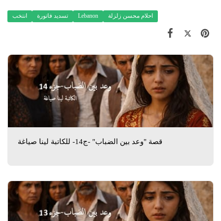
احلام محسن زلزلة
Lebanon
تسديد فاتورة
انتخب
قصة "وعد بين الضباب" -ج14- للكاتبة لينا صياغة