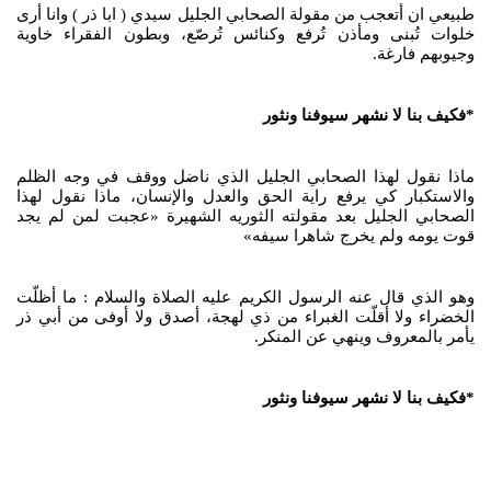
طبيعي ان أتعجب من مقولة الصحابي الجليل سيدي ( ابا ذر ) وانا أرى
خلوات تُبنى ومأذن تُرفع وكنائس تُرصّع، وبطون الفقراء خاوية
وجيوبهم فارغة.
*فكيف بنا لا نشهر سيوفنا ونثور
ماذا نقول لهذا الصحابي الجليل الذي ناضل ووقف في وجه الظلم
والاستكبار كي يرفع راية الحق والعدل والإنسان، ماذا نقول لهذا
الصحابي الجليل بعد مقولته الثوريه الشهيرة «عجبت لمن لم يجد
قوت يومه ولم يخرج شاهرا سيفه»
وهو الذي قال عنه الرسول الكريم عليه الصلاة والسلام : ما أظلّت
الخضراء ولا أقلّت الغبراء من ذي لهجة، أصدق ولا أوفى من أبي ذر
يأمر بالمعروف وينهي عن المنكر.
*فكيف بنا لا نشهر سيوفنا ونثور