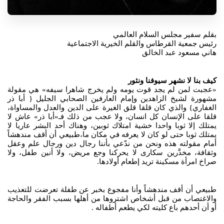
بقلم سفير مجلس السلام العالمي
رئيس جمعية القرطاس والقلم الخيرية الاجتماعية
هاني مسعود عبد الخالق
كيف بنا لا نشهر سيوفنا ونثور
«عجبت لمن لم يجد قوت يومه ولم يخرج شاهرا سيفه» هي مقولة
مشهورة لشيخ الزاهدين وإمام العارفين الصحابي الجليل { أبا ذر
الغفاري} والذي كان قلقا قلق الغيرة على الدين والعدل والمساواة،
قلقا على الإنسان كل انسان، ولا عجب من ذلك فـ«أبا ذر» عاش لا
يمتلك إلا ثوبا واحدا خشية امتلاك ثوبين، وهناك أحد البشر عاريا لا
يمتلك ثوبا حتى لو كان لا يعرفه في مكان ما،طبيعي أن أقف مندهشاً
أمام مقولته هذه ونحن من ندّعي بأننا رجال دين ورجال علم وعقل
وثقافة، مخدَّرين سكارى لا يحركنا وجع مريض، ولا أنين طفل، ولا
صراخ امرأة مسكينة تريد إطعام أولادها.
طبيعي أن أقف مندهشاً وأنا مفجوع بخبر عن طفلة تعرضت للتعذيب
والاغتصاب من قبل أشخاص اشتروها من أهلها بسبب الفقر والحاجة
أو أن أحدهم باع كليته لكي يطعم أطفاله .