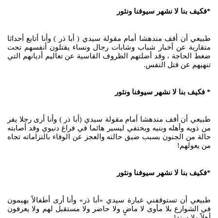
*فكيف بنا لا نشهر سيوفنا ونثور
طبيعي أن أقف مندهشا أمام مقولة سيدي ( أبا ذر ) وأنا أتابع أحداثا
متقاربة عن أخبار شباب وشابات رجال ونساء يقتلون أنفسهم تحت
ضغط الحاجة ، وقد أضلتهم الظروف القاسية عن تعاليم أديانهم التي
تنهيهم عن قتل النفس.
* فكيف بنا لا نشهر سيوفنا ونثور
طبيعي أن أقف مندهشا أمام مقولة سيدي (أبا ذر ) وأنا أرى رجلا يفر
من ذويه وأهله وبنيه ويختفي ليسير هائما في فراغ دنيوي وقد أصابته
حالة من الجنون بسبب ضيق حالته والعجز عن الوفاء بالتزاماته تجاه
من يعولهم!
*فكيف بنا لا نشهر سيوفنا ونثور
طبيعي أن تستوقفني عبارة سيدي «أبا ذر» وأنا أرى أطفالاً يهيمون
في الشوارع بلا مأوى لا ماضٍ ولا حاضر ولا مستقبل لهم ولا يعرفون
أهلاً ولا سند!