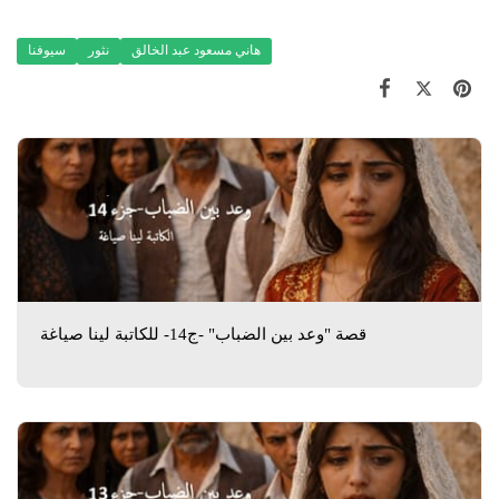
هاني مسعود عبد الخالق
نثور
سيوفنا
قصة "وعد بين الضباب" -ج14- للكاتبة لينا صياغة