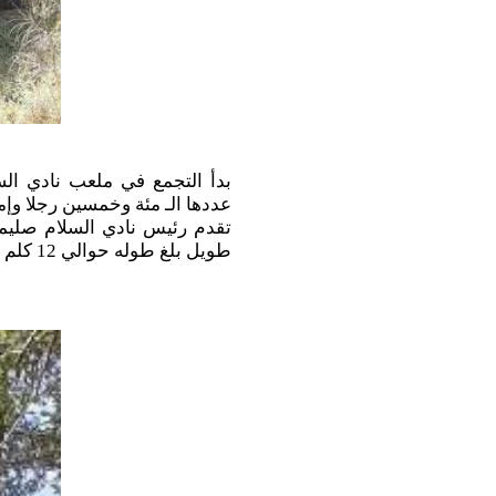
بدأ التجمع في ملعب نادي الس
عددها الـ مئة وخمسين رجلا وإم
تقدم رئيس نادي السلام صليما 
طويل بلغ طوله حوالي 12 كلم أي ما يقارب ساعتين من المشي المتواصل.