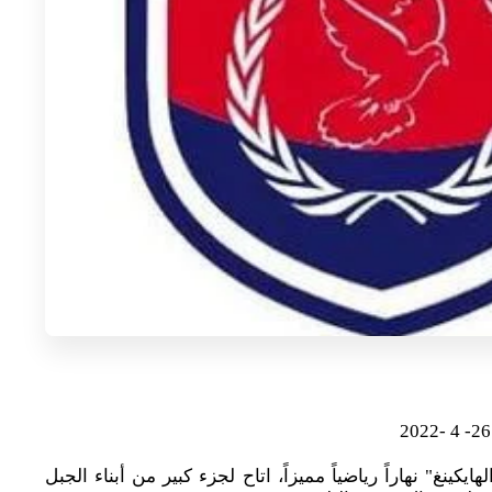
ايكينغ" نهاراً رياضياً مميزاً، اتاح لجزء كبير من أبناء الجبل