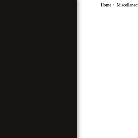
Home
Miscellaneou
Home
Who Are We ?
Miscellaneous
Articles
Interviews And
Reportages
Our Land, Our
Heritage
Research And