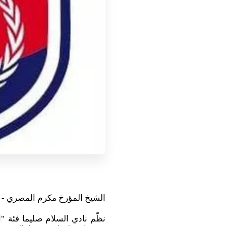
الشيخ المؤرخ مكرم المصري - 26- 4 -2022
نظّم نادي السلام صليما فئة "اله