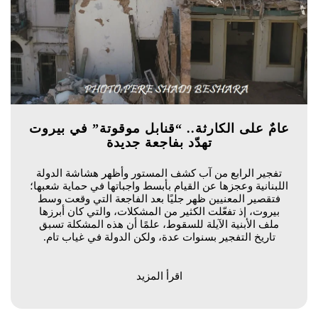
عامٌ على الكارثة.. “قنابل موقوتة” في بيروت
تهدّد بفاجعة جديدة
تفجير الرابع من آب كشف المستور وأظهر هشاشة الدولة
اللبنانية وعجزها عن القيام بأبسط واجباتها في حماية شعبها؛
فتقصير المعنيين ظهر جليًا بعد الفاجعة التي وقعت وسط
بيروت، إذ تفعّلت الكثير من المشكلات، والتي كان أبرزها
ملف الأبنية الآيلة للسقوط، علمًا أن هذه المشكلة تسبق
تاريخ التفجير بسنوات عدة، ولكن الدولة في غياب تام.
اقرأ المزيد