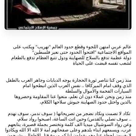
عالم عربي امتهن اللجوء وقطع حدود العالم "تهريب" ويكتب على
المواقع الاجتماعية "افتحوا الحدود حتى نعبر فلسطين"
دولة عظمة تدفع بالسلاح للصهاينة ودول تتبع العظام تدفع بالطعام
لشعب نفسه قبضت على الحياة
منذ زمن كنا نناصر ثورة الحجارة بوجه الدبابات وجاهر العرب بالطفل
الذي وقف امام الميركافا .. نفس العرب الذين انبطحوا امام
السيارات الفخمة والاموال والسلطة
منذ زمن ونحن عملاء دون ان نعلم، منعوا عنا المقاومة وحصروها
بالدين واحتل حدود الصهاينة جيوش سلاحها الكلام،
تكاد لا تصمت ونكاد نضجر من تصريحاتها ( سوف ندمر، سوف نهدم
.. سوف نصلي بالقدس) وحين اتت الساعة، اصبحوا رواد سلام،
وعن رواد السوشيال ميديا الف كلمة وتختصر بجملة قصيرة، يتابعهم
عرب، ويسمعهم ابناء بلدهم وعلى صفحاتهم امة لا الله الا الله ويكادوا
لا يغيبون لحظة عنا وهم يقولون لنا كم مروع قتل الاطفال، يشرحون