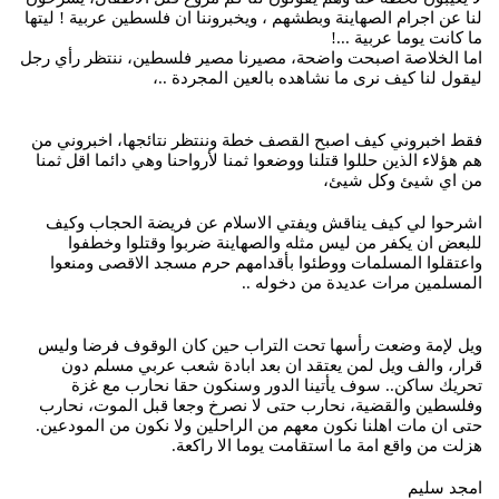
لنا عن اجرام الصهاينة وبطشهم ، ويخبروننا ان فلسطين عربية ! ليتها
ما كانت يوما عربية ...!
اما الخلاصة اصبحت واضحة، مصيرنا مصير فلسطين، ننتظر رأي رجل
ليقول لنا كيف نرى ما نشاهده بالعين المجردة ..،
فقط اخبروني كيف اصبح القصف خطة وننتظر نتائجها، اخبروني من
هم هؤلاء الذين حللوا قتلنا ووضعوا ثمنا لأرواحنا وهي دائما اقل ثمنا
من اي شيئ وكل شيئ،
اشرحوا لي كيف يناقش ويفتي الاسلام عن فريضة الحجاب وكيف
للبعض ان يكفر من ليس مثله والصهاينة ضربوا وقتلوا وخطفوا
واعتقلوا المسلمات ووطئوا بأقدامهم حرم مسجد الاقصى ومنعوا
المسلمين مرات عديدة من دخوله ..
ويل لإمة وضعت رأسها تحت التراب حين كان الوقوف فرضا وليس
قرار، والف ويل لمن يعتقد ان بعد ابادة شعب عربي مسلم دون
تحريك ساكن.. سوف يأتينا الدور وسنكون حقا نحارب مع غزة
وفلسطين والقضية، نحارب حتى لا نصرخ وجعا قبل الموت، نحارب
حتى ان مات اهلنا نكون معهم من الراحلين ولا نكون من المودعين.
هزلت من واقع امة ما استقامت يوما الا راكعة.
امجد سليم