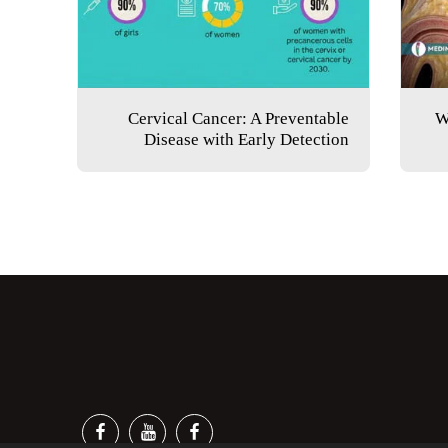
Cervical Cancer: A Preventable
W
Disease with Early Detection
ن نحن ؟
مقالات متنوعة
مقابلات وريبورتاجات
أبحاث وعلوم
الأخبار
اخبار رياضية
اخبار ونشاطات
BEYOND THE HORIZON
ACTIVISTS WITHOU
PHOTOS
JOBS
CONTACT
VIP MEMBERSHIP
كبرى