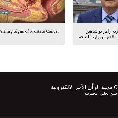
زيه رامز بو شاهين
arning Signs of Prostate Cancer
 الفنية بوزارة الصحة
الرئيسية
م
ونية
أرضنا تراثنا
T BORDERS
فريق العمل
المسابقة ال