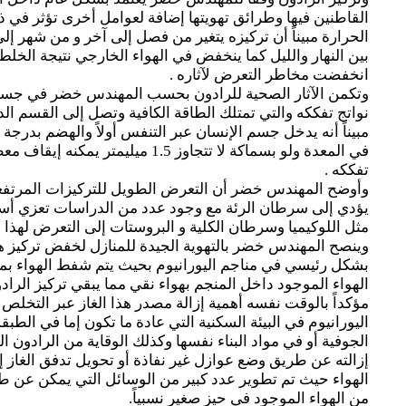
القاطنين فيها وطرائق تهويتها إضافة لعوامل أخرى تؤثر في ذ
الحرارة مبيناً أن تركيزه يتغير من فصل إلى آخر و من شهر إل
بين النهار والليل كما ينخفض في الهواء الخارجي نتيجة الخلط 
انخفضت مخاطر التعرض لآثاره .
وتكمن الآثار الصحية للرادون بحسب المهندس خضر في جسيم
نواتج تفككه والتي تمتلك الطاقة الكافية وتصل إلى القسم الد
مبيناً أنه يدخل جسم الإنسان عبر التنفس أولاً والهضم بدرج
في المعدة ولو بسماكة لا تتجاوز 1.5 ميل
تفككه .
وأوضح المهندس خضر أن التعرض الطويل للتركيزات المرتفعة
يؤدي إلى سرطان الرئة مع وجود عدد من الدراسات تعزي أس
مثل اللوكيميا وسرطان الكلية و البروستات إلى التعرض لهذا ال
وينصح المهندس خضر بالتهوية الجيدة للمنازل لخفض تركيز ه
بشكل رئيسي في مناجم اليورانيوم بحيث يتم شفط الهواء بمعد
الهواء الموجود داخل المنجم بهواء نقي مما يبقي تركيز الر
مؤكداً بالوقت نفسه أهمية إزالة مصدر هذا الغاز عبر التخلص 
اليورانيوم في البيئة السكنية التي عادة ما تكون إما في الطبقة 
الجوفية أو في مواد البناء نفسها وكذلك الوقاية من الرادون 
إزالته عن طريق وضع عوازل غير نفاذة أو تحويل تدفق الغاز إل
الهواء حيث تم تطوير عدد كبير من الوسائل التي يمكن عن ط
من الهواء الموجود في حيز صغير نسبياً.