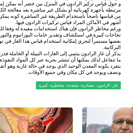
و حول قياس تركيز الرادون في المنزل بين خضر أنه يمكن إ
مرتبطة بأجهزة كهربائية أو بشكل غير مباشرة بعد معالجة ال
من قياسها ناصحاً باستخدام الطريقة غير المباشرة كونه يمكن
أشهر في الأماكن المراد قياس تركيزات الرادون فيها.
ورغم مخاطر الرادون فإن هناك استخدامات مفيدة له وفقا 
نجاحات كبيرة في استكشاف وتقدير خامات اليورانيوم والثور
بعضها مستمراً لتحري إمكانية استخدام قياس هذا الغاز في ت
البركانية.
يذكر أن غاز الرادون ينتمي إلى الغازات النبيلة أو الخاملة فذرته
ما تتفاعل لذلك يمكنها أن تنتشر بحرية عبر كل المواد النفوذة ل
يتفرد بكونه المعدن الوحيد الذي يوجد في حالة غازية وهو أث
ونصف ويوجد في كل مكان وفي جميع الأوقات .
غاز- الرادون- مصادره- متعددة- مخاطره- كبيرة