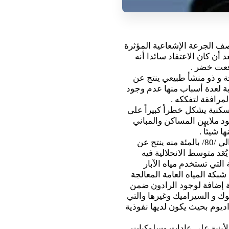
ف الجرعة الإشعاعية المؤثرة
أن كان الاعتقاد سائدا أنه
فعت خضر .
 و ذو منشأ طبيعي ينتج عن
ة لعدة أسباب منها عدم وجود
مرافقة لتفككه .
كنية يشكل خطراً كبيراً على
د ملايين المساكن والمباني
 شيئاً .
وتشمل مصادر هذا الغاز وفقا للمهندس خضر أولا التربة فحوالي /80/ بالمئة منه ينتج عن
ُعَد متوسط الانحلالية فيه
 التي تستخدم مياه الآبار
بكة المياه العامة المعالجة
ية إضافة لوجود الرادون ضمن
وك و السيراميك وغيرها والتي
يوم بحيث يكون لديها نفوذية
أبنية على عادات وسلوكيات