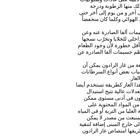
لك منها الرطوبة ودرجة
ى آخر و من يوم إلى أخر حتى
الهوائي وكلما كان منخفضاً
ات ألفا الصادرة عنه وعن
اخلي للخلايا وتخرّب نسجها
ة أقل خطورة لأن وجود الطعام
يمتر يمكنه إيقاف معظم جسيمات ألفا الصادرة عن
 من غاز الرادون يمكن أن
باب بعض أنواع السرطانات
غاز.
ذا الغاز كطريقة تستخدم أيضا
لات عالية تتيح استبدال
ادون في أدنى مستوى ممكن
من المواد المحتوية على
العليا من التربة أو في المياه
المنبعث من مصدر لا يمكن
ى خارج المبنى إضافة لتنقية
ريقها امتصاص غاز الرادون