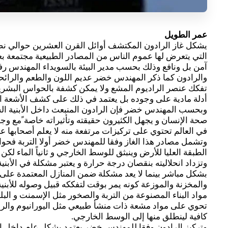
عمر الطويل
يشكل غاز الرادون المكتشف أوائل القرن العشرين حوالي نص
التي يتعرض لها عموم الناس من المصادر الطبيعية مجتمعة بعد 
آمن بل ونافع وذلك بحسب مدير البيئة بالسويداء المهندس ر
والرادون كما ذكر المهندس خضر عديم اللون والطعم والرائحة
تفكك عنصر الراديوم المشع ولا يمكن كشفة بالحواس البشري
أدلة مادية على وجوده بل يعتمد في ذلك على كشف الأشعة ال
وبحسب المهندس خضر فإن الرادون المنبعث داخل الأبنية الس
صحة الإنسان و يجهل الكثيرون حقيقته وتأثيراته خاصة ًمع وجو
في العالم تحتوي على تركيزات مرتفعة منه لا يعلم أصحابها عنها
الطبقة العليا للأرض وينبثق للوسط الخارجي و ثانياً الماء لكن ي
وتزداد انحلاليته بنقصان درجة حرارة و يعتبر مشكلة في الأبنية
بشكل مباشر بينما لا يعد مشكلة ضمن المنازل المعتمدة على ش
والمخزنة والموزعة كونه يمر بوقت لتفككه قبيل وصوله للأبن
مواد البناء المصنوعة من التربة والصخور مثل الإسمنت و البل
تحوي على مواد مشعة ذات منشأ طبيعي مثل اليورانيوم والراد
كافية لينطلق منها إلى الوسط الخارجي.
وتركيز الرادون وفقا للمهندس خضر يعتمد بشكل عام داخل ال