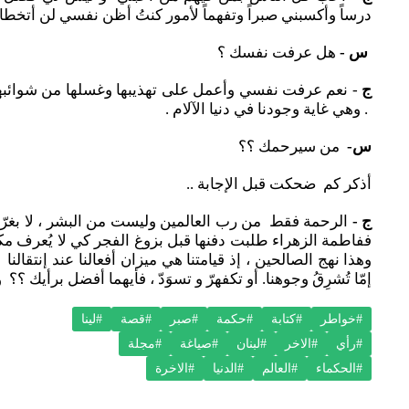
درساً وأكسبني صبراً وتفهماً لأمور كنتُ أظن نفسي لن أتخطاه
س -
هل عرفت نفسك ؟
ج
- نعم عرفت نفسي وأعمل على تهذيبها وغسلها من شوائبها
. وهي غاية وجودنا في دنيا الآلام .
س-
من سيرحمك ؟؟
أذكر كم ضحكت قبل الإجابة ..
ج -
الرحمة فقط من رب العالمين وليست من البشر ، لا بغرّكْ
ففاطمة الزهراء طلبت دفنها قبل بزوغ الفجر كي لا يُعرف مكان
وهذا نهج الصالحين ، إذ قيامتنا هي ميزان أفعالنا عند إنتقالنا لر
إمّا تُشرِقُ وجوهنا. أو تكفهرّ و تسوَدّ ، فأيهما أفضل برأيك ؟
#خواطر
#كتابة
#حكمة
#صبر
#قصة
#لينا
#رأي
#الاخر
#لبنان
#صياغة
#مجلة
#الحكماء
#العالم
#الدنيا
#الاخرة