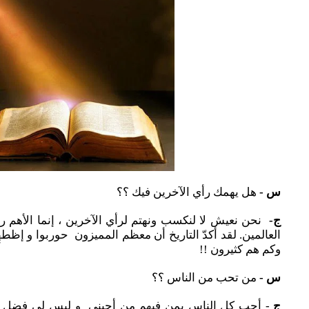
س -
هل يهمك رأي الآخرين فيك ؟؟
ج-
نحن نعيش لا لنكسب ونهتم لرأي الآخرين ، إنما الأهم رأ
العالمين. لقد أكدّ التاريخ أن معظم المميزون حوربوا و إظطه
وكم هم كثيرون !!
س -
من تحب من الناس ؟؟
ج
- أحب كل الناس بمن فيهم من أحبني و ليس لي فضل بذ