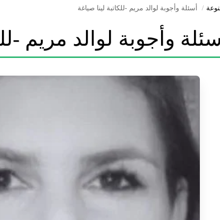
نوعة
أسئلة وأجوبة لوالد مريم -للكاتبة لينا صياغة
سئلة وأجوبة لوالد مريم -للك