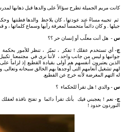
كانت مريم الجميلة تطرح سؤالاً على والدها قبل ذهابها لمدر
ثم تجيبه مساءً عند عودتها ، كان يلاحظ والدها فطنتها وحكمت
جيلها . و كان دائماً متحمساً لمعرفة رأيها وسماع كلماتها ، و قد
س -
هل أنت معلّب أو إنسان حر ؟؟
ج-
أي تستخدم عقلك ! تفكر ، تميّز ، تنظر للأمور بحكمة و
جوانبها و ليس من جانب واحد ، لأننا نرى في مجتمعنا تكبيل
الذين يعتبرون أنفسهم هم أولى بقيادة القطيع إذ لزاماً على ال
لهم تشغيل أنعامهم التى أوجدها بهم الخالق سبحانه وتعالى. وإ
له التهم المغرضة لأنه خرج عن القطيع.
س -
والدي ! هل تقرأ للحكماء ؟
ج-
نعم ! يعجبني فيك بأنك تقرأ دائما و تفتح نافذة لعقلك
النوردون حدود !