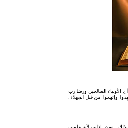
ي الأولياء الصالحين ورضا رب
ِدوا وإتهموا من قبل الجهلاء .
لك ، ومن آذاني لأنه علمني