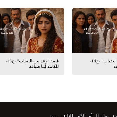
قصة "وعد بين الضباب" -ج14-
قصة "وعد بين الضباب" -ج13-
غة
للكاتبة لينا صياغة
الرئيسية
م
ونية