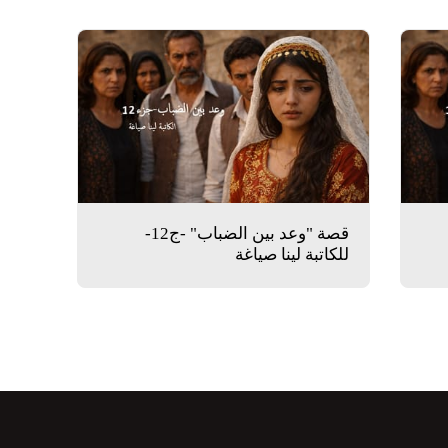
قصة "وعد بين الضباب" -ج12-
للكاتبة لينا صياغة
ن نحن ؟
مقالات متنوعة
مقابلات وريبورتاجات