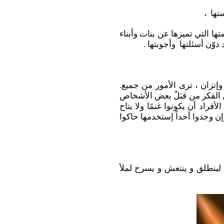
ستها ،
ها التي تميزها عن بنات وأبناء
 دوّن أسئلتها وأجوبتها .
إتزان ، ترى الأمور من جميع.
 الفكر من قبَلْ بعض الأشخاص
أفراد أن يكونوا غنمًا ولا يتاح
ن وجدوا أحداً إستخدمها ‏حاكوا
 لينطلق و ينتعش و يسرح لملأ