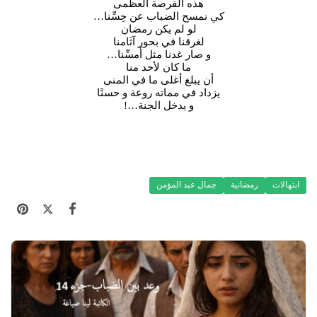
هذه الفرصة العظمى
كي نمسح الضباب عن حِسِّنا…
لو لم يكن رمضان
لغرقنا في بحور آثَامنا
و صار غدنا مثل أمسِّنا…
ما كان لأحد منا
أن يبلغ أغلى ما في المنى
يزداد في مماته روعة و حسنًا
و يدخل الجنة…!
ابتهالات
رمضانية
جمال عبد المؤمن