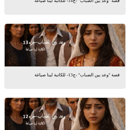
قصة "وعد بين الضباب" -ج14- للكاتبة لينا صياغة
قصة "وعد بين الضباب" -ج13- للكاتبة لينا صياغة