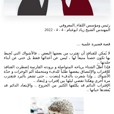
رئيس ومؤسس اللقاء_المعروفي
المهندس الشيخ زياد ابوغنام - 4 - 4 - 2022
قصة قصيرة علمية …
لا يُمكن للقنافذ أن تقترب من بعضها البعض .. فالأشواك التي تُحيط
بها تكون حصناً منيعاً لها ، ليس عن أعدائها فقط بل حتى عن أبناء
جلدتها ..
فإذا أطلّ الشتاء برياحه المتواصلة و برودته القارسة إضطرت القنافذ
للإقتراب والإلتصاق ببعضها طلباً للدفء ومتحملة ألم الوخزات و حدّة
الأشواك .. وإذا شعرت بالدفء إبتعدت .. حتى تشعر بالبرد فتقترب
مرة أخرى وهكذا تقضي ليلها بين إقتراب و إبتعاد ..
الإقتراب الدائم قد يكلفها الكثير من الجروح .. والإبتعاد الدائم قد
يُفقدها حياتها ..