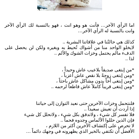
اما الرأي الآخر… فأنت هو وهو انت ، فهو بالنسبة لك الرأي الآخر
وانت بالنسبة له الرأي الآخر…
كذلك هي حالتُنا في علاقاتنا البشرية ..
لايخلو الواحد منا من أشواك تُحيط به وبغيره ولكن لن يحصل على
الدفء مالم يحتمل وخزات الشوك والألم ..
لذا ..
*من إبتغى صديقاً بلاعيب عاش وحيداً ،
*ومن إبتغى زوجةً بلا نقص عاش أعزباً ،
*ومن إبتغى أخاً بدون مشاكل عاش باحثاً ،
*ومن إبتغى قريباً كاملاً عاش قاطعاً لرحمه ..
فلنتحمل وخزات الآخرين حتى نعيد التوازن إلى حياتنا
إذا أردت أن تعيش سعيداً ..
فلا تفسر كل شيء ، ولاتدقق بكل شيء ، ولاتحلل كل شيء
فإن الذين حللوا الألماس وجدوه فحماً ..
لا تحرص على إكتشاف الآخرين أكثر من اللازم ،
الأفضل أن تكتفي بالخير الذي يظهرونه في وجهك دائماً …