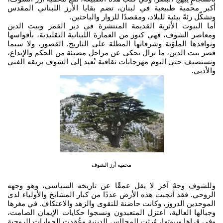
أكبر محمية طبيعية في لبنان، تضم بقايا الأرز اللبناني المقدس
وتشكّل رئةً بيئية للبلاد، ومقصدًا للزوار والباحثين.
أما البيوت الأثرية القديمة المنتشرة في دير القمر وبيت الدين
ومعاصر الشوف، فهي كنوز من العمارة اللبنانية التقليدية، بأقواسها
ونوافذها الملوّنة وشرفاتها المطلة على التاريخ. القصور، ولا سيما
قصر بيت الدين، ما تزال تحكي عن مراحل مضيئة من الحكم والإبداع،
وتستضيف حتى اليوم مهرجانات ثقافية تُعيد إلى الشوف بريقه الفني
والأدبي.
محمية أرز الشوف
وللشوف وجهٌ آخر لا يقل عمقًا عن تاريخه السياسي، وهو وجهه
الروحي. فقد أنجبت هذه الأرض عددًا من كبار المشايخ والأولياء لدى
الموحدين الدروز، وكانت حاضنة للتقوى والزهد والاعتكاف. في مغرها
وجبالها العالية، اعتزل المتعبدون ونسجوا حكايات الإيمان الصامت،
وفي قراها وبيوتها، وُرثت المجالس الدينية وعُقدت الحوارات الروحية