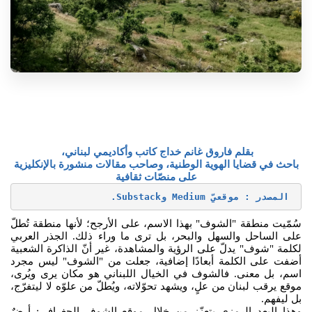
بقلم فاروق غانم خداج كاتب وأكاديمي لبناني،
باحث في قضايا الهوية الوطنية، وصاحب مقالات منشورة بالإنكليزية
على منصّات ثقافية
المصدر : موقعيّ Medium وSubstack.
سُمّيت منطقة "الشوف" بهذا الاسم، على الأرجح؛ لأنها منطقة تُطلّ
على الساحل والسهل والبحر، بل ترى ما وراء ذلك. الجذر العربي
لكلمة "شوف" يدلّ على الرؤية والمشاهدة، غير أنّ الذاكرة الشعبية
أضفت على الكلمة أبعادًا إضافية، جعلت من "الشوف" ليس مجرد
اسم، بل معنى. فالشوف في الخيال اللبناني هو مكان يرى ويُرى،
موقع يرقب لبنان من علٍ، ويشهد تحوّلاته، ويُطلّ من علوّه لا ليتفرّج،
بل ليفهم.
وهذا البعد الرمزي يتعزّز من خلال موقع الشوف الجغرافي: أرضٌ