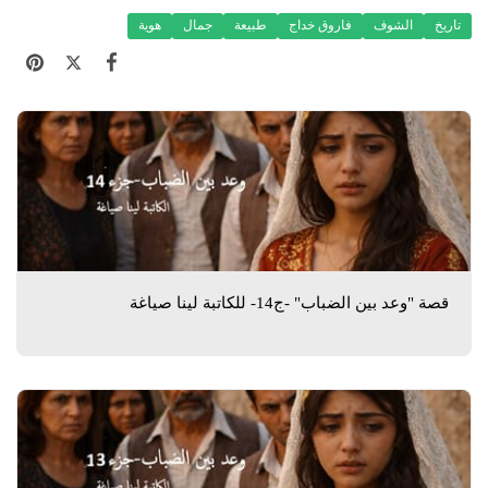
تاريخ
الشوف
فاروق خداج
طبيعة
جمال
هوية
قصة "وعد بين الضباب" -ج14- للكاتبة لينا صياغة