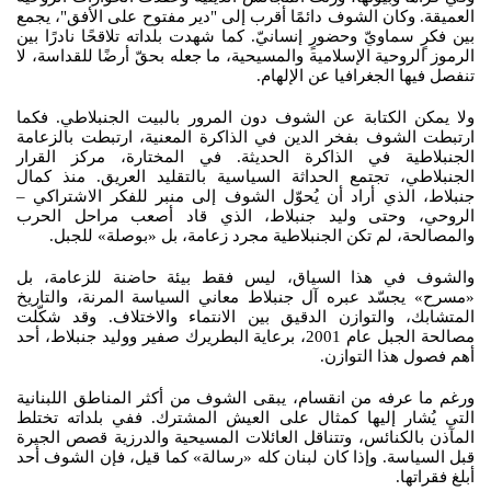
العميقة. وكان الشوف دائمًا أقرب إلى "دير مفتوح على الأفق"، يجمع
بين فكرٍ سماويّ وحضورٍ إنسانيّ. كما شهدت بلداته تلاقحًا نادرًا بين
الرموز الروحية الإسلامية والمسيحية، ما جعله بحقّ أرضًا للقداسة، لا
تنفصل فيها الجغرافيا عن الإلهام.
ولا يمكن الكتابة عن الشوف دون المرور بالبيت الجنبلاطي. فكما
ارتبطت الشوف بفخر الدين في الذاكرة المعنية، ارتبطت بالزعامة
الجنبلاطية في الذاكرة الحديثة. في المختارة، مركز القرار
الجنبلاطي، تجتمع الحداثة السياسية بالتقليد العريق. منذ كمال
جنبلاط، الذي أراد أن يُحوّل الشوف إلى منبر للفكر الاشتراكي –
الروحي، وحتى وليد جنبلاط، الذي قاد أصعب مراحل الحرب
والمصالحة، لم تكن الجنبلاطية مجرد زعامة، بل «بوصلة» للجبل.
والشوف في هذا السياق، ليس فقط بيئة حاضنة للزعامة، بل
«مسرح» يجسّد عبره آل جنبلاط معاني السياسة المرنة، والتاريخ
المتشابك، والتوازن الدقيق بين الانتماء والاختلاف. وقد شكّلت
مصالحة الجبل عام 2001، برعاية البطريرك صفير ووليد جنبلاط، أحد
أهم فصول هذا التوازن.
ورغم ما عرفه من انقسام، يبقى الشوف من أكثر المناطق اللبنانية
التي يُشار إليها كمثال على العيش المشترك. ففي بلداته تختلط
المآذن بالكنائس، وتتناقل العائلات المسيحية والدرزية قصص الجيرة
قبل السياسة. وإذا كان لبنان كله «رسالة» كما قيل، فإن الشوف أحد
أبلغ فقراتها.