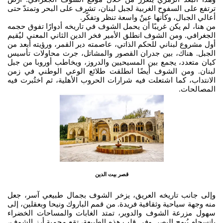
ترتفع على السفوح الغربية لجبل لبنان، تشرف على البحر وتمتدّ حتى
أعالي الجبال، وكأنها عينٌ واسعة تنظر وتفكّر.
من هنا، لم يكن غريبًا أن يحمل الشوف في تاريخه أدوارًا تفوق حجمه
الجغرافي. ومن الشوف انطلق الأمير فخر الدين الثاني المعني ليُقيم
أول مشروع لبناني للحكم الذاتي، عاصمته دير القمر، ورؤيته أبعد من
الجبل. هناك، بين جدران القصور والمشاتل، جرت محاولات تأسيس
كيان متعدد، يجمع بين المسيحيين والدروز، ويخاطب أوروبا من جبل
لبنان. ومن الشوف أيضًا انطلقت طلائع الوعي الوطني في زمن
الانتداب، كما اشتعلت فيه شرارات الحروب الأهلية، ثم اختُبرت فيه
المصالحات.
قصر بيت الدين
وإلى جانب تاريخه العريق، يزخر الشوف بجمال طبيعي آسر، جعل
منه وجهة سياحية وثقافية فريدة. من قمم الباروك ونيحا وبعقلين، إلى
سهول مزرعة الشوف والدوير، تمتد الغابات والمساحات الخضراء
بانسجامٍ يُبهج البصر. وفي قلب هذه الطبيعة، تقع محمية أرز الشوف،