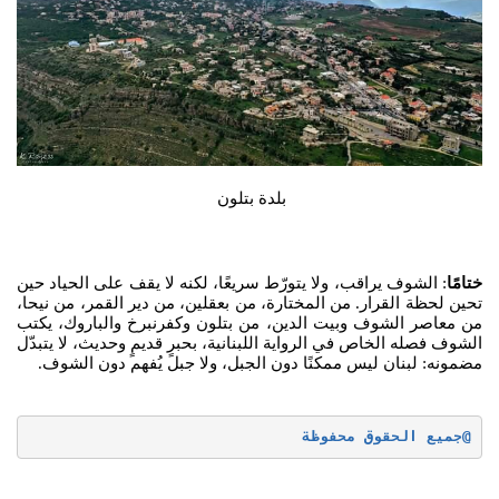
بلدة بتلون
ختامًا
: الشوف يراقب، ولا يتورّط سريعًا، لكنه لا يقف على الحياد حين
تحين لحظة القرار. من المختارة، من بعقلين، من دير القمر، من نيحا،
من معاصر الشوف وبيت الدين، من بتلون وكفرنبرخ والباروك، يكتب
الشوف فصله الخاص في الرواية اللبنانية، بحبرٍ قديمٍ وحديث، لا يتبدّل
مضمونه: لبنان ليس ممكنًا دون الجبل، ولا جبل يُفهم دون الشوف.
@جميع الحقوق محفوظة