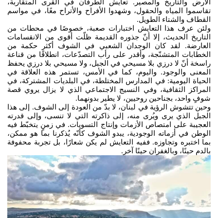
الأرض والتاريخ والمصير. تعايش الطرفان في القرى المتقاربة،
تقاسموا المياه والحقول، وشهدوا الأفراح والأتراح معًا، في مواسم
القطاف والشتاء الطويل.
ولئن عرف هذا التعايش اختبارات صعبة، خصوصًا في محطات من
التاريخ الحديث، إلا أنّ جذوره القديمة ظلّت أقوى من الانقسامات
العارضة. لقد كان الوجدان الشعبي في الشوف أكثر حكمة من
الخطابات المتشنّجة، وأقدر على رأب التصدّعات، انطلاقًا من قناعة
راسخة أنّ لا درزي بلا مسيحي في الجبل، ولا مسيحي بلا درزي يحفظ
المعنى والوجود. واليوم، كما في الأمس، تستمر هذه العلاقة في
الحياة اليومية: في المدارس المختلطة، في البلديات المشتركة، في
المراكز الثقافية، وفي النسيج الاجتماعي الذي لا يزال يروي قصة
شوفٍ واحد، بجناحين روحيين، لا يطير بدونهما.
وحين تتشوش الرؤية في لبنان، لا بدّ من العودة إلى الشوف. إلى هذا
الجبل الذي يرى ويُرى منه، إلى ذاكرته التي لا تنسى، وإلى قدرته
العجيبة على امتصاص الأزمات وإنتاج التسويات. في زمنٍ يتخبّط فيه
الوطن في أزماته الوجودية، يبدو الشوف كأنّه يُذكرنا بما هو ممكن،
بما اختبره وتجاوزه. ففيه التعايش لم يكن شعارًا، بل تجربة محفوفة
بالدم حينًا، وبالغفران حينًا آخر.