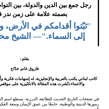
رجل جمع بين الدين والدولة، بين التو
بصمته علامة على زمن ندر في
"
ثبّتوا أقدامكم في الأرض، و
إلى السماء."— الشيخ محم
بقلم:
فاروق غانم خدّاج
كاتب لبناني يكتب بالعربية والإنجليزية، له إسهامات فكرية وأ
والانتماء.(نُشرت هذه المقالة بالانكليزية على موقعي medium و ubstack
في صفحات التاريخ الحديث للطائفة الدرزية، يسطع اسم ا
رموزها الدينية والوطنية، جامعًا بين عمق الإيمان وسعة الفك