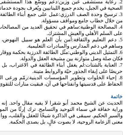
2. رعاية مستشفى عين وزين:دعم ووسّع هذا المستشفى
الصحية في الجبل، يخدم جميع اللبنانيين ويُعرف بجودة خدماته
3. ترسيخ وحدة الصف الدرزي:عمل على جمع أبناء الطائفة 
من خلال خطاب جامع ومواقف مسؤولة.
4. المصالحة الوطنية:ساهم في تحقيق العديد من المصالحات
على السلم الأهلي والعيش المشترك.
5. دعم التعليم والثقافة:آمن بأن العلم هو سبيل النهوض
وساهم في دعم المدارس والمبادرات التعليمية.
6. التمثيل الديني والوطني:مثّل الطائفة الدرزية بحكمة ووقار
فكان صلة وصل متوازنة بين مشيخة العقل والدولة.
7. العناية بالشتات:لم يغفل أبناء الطائفة في الاغتراب، بل ظ
حريصًا على إبقاء الجذور حيّة والروابط متينة.
8. إحياء الخلوات وتطوير المؤسسات الدينية:رمّم ورعى ال
الحفاظ على قدسيتها وانفتاحها في آن، فبقيت منارات للتقوى 
خاتمة
الحديث عن الشيخ محمد أبو شقرا لا يفيه مقال واحد. إنه ع
وراية خفاقة في سماء التوحيد والتسامح. ترك إرثًا من المواق
والسير الحكيم. سيبقى في الذاكرة شيخًا للعقل والقلب، وواحد
معنى الزعامة الروحية، لا بصوت عالٍ، بل بصدى الحكمة.