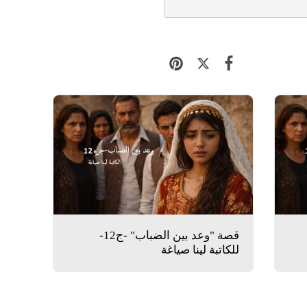
قصة "وعد بين الضباب" -ج12-
للكاتبة لينا صياغة