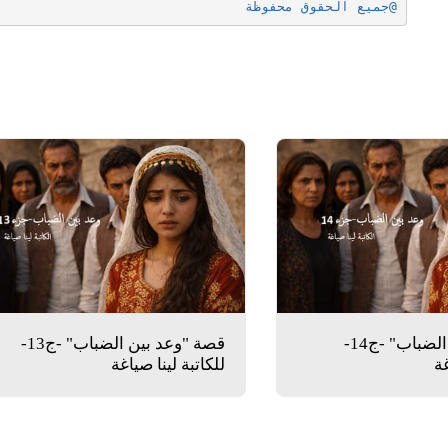
@جميع الحقوق محفوظة
قصة "وعد بين الضباب" -ج14-
قصة "وعد بين الضباب" -ج13-
غة
للكاتبة لينا صياغة