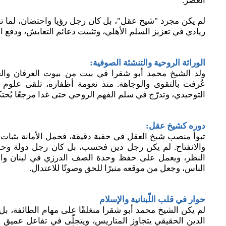
العصر.
لم يكن مجرد "شيخ عقل"، بل كان رجل رؤيا واحتضان، لما ت
ريادي في تعزيز السلم الأهلي، وتثبيت دعائم التعايش، ودفع ال
الوراثة الروحية والتنشئة الصوفية:
ولد الشيخ محمد أبو شقرا في بيت من بيوت العرفان وال
عُرفت بالتقوى والوجاهة. منذ نعومة أظفاره، تلقى علوم
التوحيدي، وتدرّج في سلم الفهم الروحي حتى غدا مرجعًا يُحتك
دوره كشيخ عقل:
تبوأ منصب شيخ العقل في حقبة دقيقة، فحمل الأمانة بثبات و
والانفتاح. لم يكن رجل دين فحسب، بل كان رجل دولة وح
النظر، ويعمل على حفظ وحدة الصف الدرزي في لبنان وا
الناس، وجعل من موقعه منبرًا للحق وصوتًا للاعتدال.
حوار في قلب اللّبنانية والإسلام
لم يكن الشيخ محمد أبو شقرا منغلقًا على مهام الطائفة، بل ك
الدين الحقيقي يتجاوز المتاريس، ويتجلّى في تفاعل عميق 