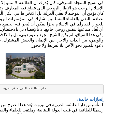
في نسيج السجاد الشرقي، كان يُدرك أن الطائفة لا تنمو إلا د
الإسلام الرحب هو الإطار الروحي الذي تتفتّح فيه المعارف وتز
كان يؤمن أن التوحيد لا يعني العزلة، بل الانخراط في الكل ا
تصادم. التقى بالعلماء المسلمين، شارك في المؤتمرات الرو
للحوار. لقد رأى في الإسلام بحرًا يمكن أن يُبحر فيه الجميع
أن تُعاد صياغتها بنفَس روحي جامع، لا بالإقصاء بل بالاحتضان.
وفي هذا السياق، لم يكن الشيخ مجرد زعيم ديني، بل رائدًا في 
والوطن، بين الذات والآخر، بين الإيمان والعيش المشترك. ف
دعوة للعبور نحو الآخر، بلا تفريط ولا فجور.
 دار الطائفة الدرزية في بيروت
إنجازات خالدة:
1. تأسيس دار الطائفة الدرزية في بيروت:يُعد هذا الصرح من أ
رسميًا للطائفة في قلب الدولة اللبنانية، وملتقى للعلماء والقي