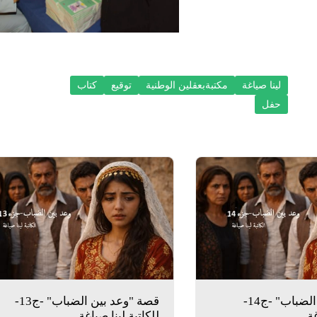
لينا صياغة
مكتبةبعقلين الوطنية
توقيع
كتاب
حفل
قصة "وعد بين الضباب" -ج14-
قصة "وعد بين الضباب" -ج13-
غة
للكاتبة لينا صياغة