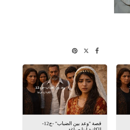
قصة "وعد بين الضباب" -ج12-
للكاتبة لينا صياغة