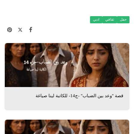
حفل
ثقافي
ادبي
قصة "وعد بين الضباب" -ج14- للكاتبة لينا صياغة