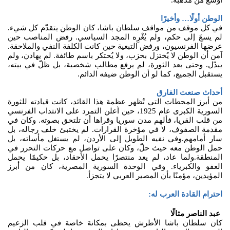
الوطن أولًا… وأخيرًا
في كل موقف من مواقف سلطان باشا، كان الوطن يتقدّم كل شيء.
لم يسعَ إلى حكم، ولم يُغْرِه المجد السياسي. رفض المناصب حين
عرضها الفرنسيون، ورفض التبعية حين كانت الكلفة النفي والملاحقة.
آمن أن الوطن لا يُختزل بحزب، ولا يُحتكر باسم طائفة. لم يهادن، ولم
يبدّل. وحتى بعد الثورة، لم يرفع مطالب شخصية، بل ظلّ في بيته،
يستقبل الجميع، كما لو أن الوطن ضيفه الدائم.
أحداث صنعت الفارق
من أبرز المحطات التي تُظهر عظمة هذا القائد، كانت قيادته للثورة
السورية الكبرى عام 1925، حين أعلن التمرد على الانتداب الفرنسي
من قلب القريا، فألهم مدن سوريا وقراها أن تلتحق بصوته. وكان في
مقدمة الصفوف، لا في مؤخرة القرارات. لم يختبئ خلف رجاله، بل
سار أمامهم.وفي نفيه الطويل إلى الأردن، لم يستغل مأساته، بل
حمل الوطن معه حيث حلّ، وكان على تواصل مع حركات التحرر في
المنطقة.ولما عاد، لم يعد منتصرًا يحمل الأحقاد، بل حكيمًا يحمل
العفو والكبرياء. وفي الوحدة السورية المصرية، كان من أبرز
المؤيدين، مؤمنًا بأن المصير العربي لا يتجزأ.
احترام القادة العرب له:
عبد الناصر مثالًا
كان سلطان باشا الأطرش يحظى بمكانة خاصة في قلب الزعيم