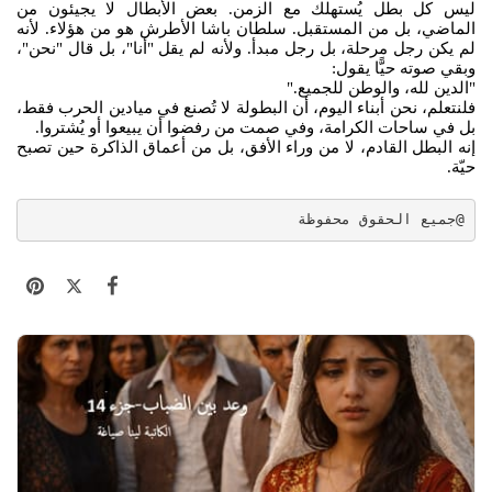
ليس كل بطل يُستهلك مع الزمن. بعض الأبطال لا يجيئون من
الماضي، بل من المستقبل. سلطان باشا الأطرش هو من هؤلاء. لأنه
لم يكن رجل مرحلة، بل رجل مبدأ. ولأنه لم يقل "أنا"، بل قال "نحن"،
وبقي صوته حيًّا يقول:
"الدين لله، والوطن للجميع."
فلنتعلم، نحن أبناء اليوم، أن البطولة لا تُصنع في ميادين الحرب فقط،
بل في ساحات الكرامة، وفي صمت من رفضوا أن يبيعوا أو يُشتروا.
إنه البطل القادم، لا من وراء الأفق، بل من أعماق الذاكرة حين تصبح
حيّة.
@جميع الحقوق محفوظة