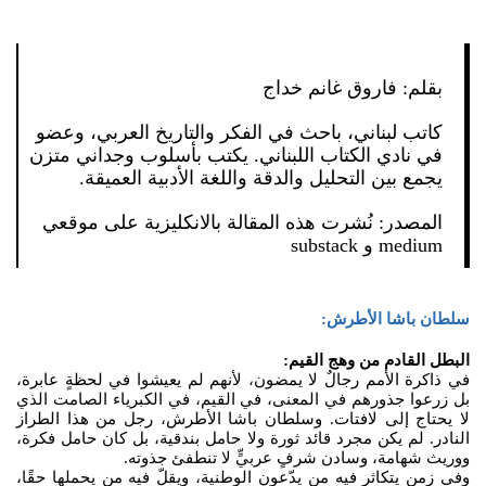
بقلم: فاروق غانم خداج
كاتب لبناني، باحث في الفكر والتاريخ العربي، وعضو
في نادي الكتاب اللبناني. يكتب بأسلوب وجداني متزن
يجمع بين التحليل والدقة واللغة الأدبية العميقة.
المصدر: نُشرت هذه المقالة بالانكليزية على موقعي
medium و substack
سلطان باشا الأطرش:
البطل القادم من وهج القيم:
في ذاكرة الأمم رجالٌ لا يمضون، لأنهم لم يعيشوا في لحظةٍ عابرة،
بل زرعوا جذورهم في المعنى، في القيم، في الكبرياء الصامت الذي
لا يحتاج إلى لافتات. وسلطان باشا الأطرش، رجل من هذا الطراز
النادر. لم يكن مجرد قائد ثورة ولا حامل بندقية، بل كان حامل فكرة،
ووريث شهامة، وسادن شرفٍ عربيٍّ لا تنطفئ جذوته.
وفي زمنٍ يتكاثر فيه من يدّعون الوطنية، ويقلّ فيه من يحملها حقًا،