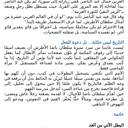
العربي جمال عبد الناصر. ففي زياراته إلى سوريا، لم يكن عبد الناصر
يبدأ لقاءاته إلا بعد المرور على القريا، حيث يستظل بظل رجلٍ وصفه
بـ"الرمز النقيّ للثورة العربية".
وقد قال فيه عبد الناصر ذات يوم: "لو أن في العالم العربي عشرة من
أمثال سلطان الأطرش، لما عرف الاستعمار طريقه إلينا."
هذا الاحترام لم يكن مجاملةً سياسية، بل اعترافًا من قائدٍ بتقدير قائدٍ
آخر، لم تفسده السياسة، بل صقلته التضحيات.
التاريخ ليس حكاية… بل دعوة للفعل
ليست غايتنا من سرد سيرة سلطان باشا الأطرش أن نضيف اسمًا
جديدًا إلى رفوف المكتبة أو نلوّن صفحات بمآثر الأبطال كما يفعل
الحكواتي في المقاهي. إنما نكتب عنه لأننا نؤمن أن التاريخ، إذا ما
كُتب بصدق وعُرض بفكر، يصير مادة لصناعة المستقبل لا مرآة
للماضي فقط.
الأمم التي تكتفي بتسجيل البطولات في كتب، دون أن تُلهم بها
أبناءها، تشبه من يقتني سيفًا عتيقًا ليزيّن به الحائط بدل أن يرفعه في
وجه الظلم. فالتاريخ لا يكون علمًا إلا حين يتحول إلى تحليل، إلى
قراءة فاحصة تخرج من عباءة السرد لتدخل مدرسة الفهم.
حين نُقدِّم سلطان باشا للأجيال، لا نُقدمه بصفته رجلاً عاش ومضى،
بل نطرحه قدوة، ومثالًا حيًّا يُحفّز القيم في النفوس، ويدعو إلى
النهوض لا التباهي.
خاتمة:
البطل الآتي من الغد