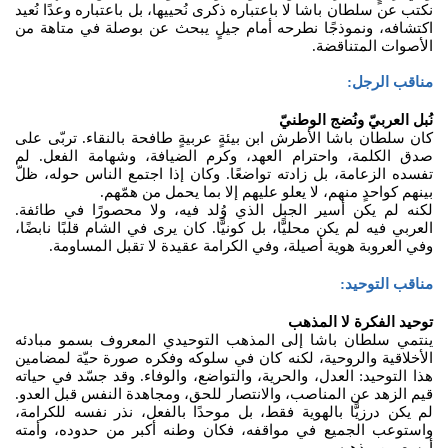
نكتب عن سلطان باشا لا باعتباره ذكرى نُحييها، بل باعتباره وعدًا نُعيد
اكتشافه، ونموذجًا نطرحه أمام جيلٍ يبحث عن بوصلة في متاهة من
الأصوات المتناقضة.
مناقب الرجل:
نُبل العربيّ ونُضج الوطنيّ
كان سلطان باشا الأطرش ابن بيئةٍ عربيةٍ طافحة بالنقاء. تربّى على
صدق الكلمة، واحترام العهد، وكرم الضيافة، وشهامة الفعل. لم
تفسده الزعامة، بل زادته تواضعًا. وكان إذا اجتمع الناس حوله، ظلّ
بينهم كواحدٍ منهم، لا يعلو عليهم إلا بما يحمل من همّهم.
لكنه لم يكن أسير الجبل الذي وُلد فيه، ولا محصورًا في طائفة.
العربي فيه لم يكن محليًّا، بل كونيًّا. كان يرى في الشام قلبًا نابضًا،
وفي العروبة هوية أصيلة، وفي الكرامة عقيدة لا تقبل المساومة.
مناقب التوحيد:
توحيد الفكرة لا المذهب
ينتمي سلطان باشا إلى المذهب التوحيدي المعروف بسمو مبادئه
الأخلاقية والروحية، لكنه كان في سلوكه وفكره صورة حيّة لمضامين
هذا التوحيد: العدل، والحرية، والتواضع، والوفاء. وقد جسّد في حياته
قيم الزهد عن المناصب، والانتصار للحق، ومجاهدة النفس قبل العدو.
لم يكن درزيًّا بالهوية فقط، بل موحدًا بالفعل، نذر نفسه للكرامة،
واستوعب الجميع في مواقفه، فكان وطنه أكبر من حدوده، وأمته
أوسع من مذهبه.