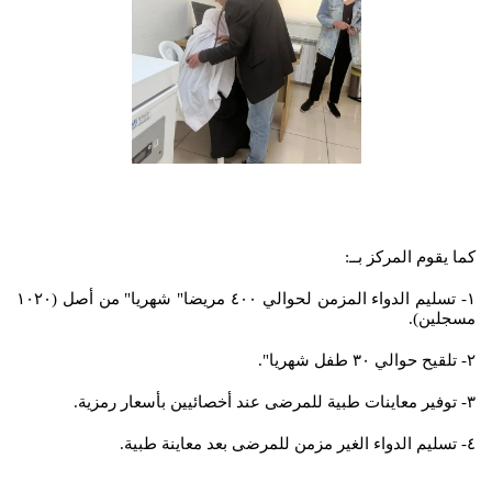
كما يقوم المركز بــ:
١- تسليم الدواء المزمن لحوالي ٤٠٠ مريضا" شهريا" من أصل (١٠٢٠
مسجلين).
٢- تلقيح حوالي ٣٠ طفل شهريا".
٣- توفير معاينات طبية للمرضى عند أخصائيين بأسعار رمزية.
٤- تسليم الدواء الغير مزمن للمرضى بعد معاينة طبية.