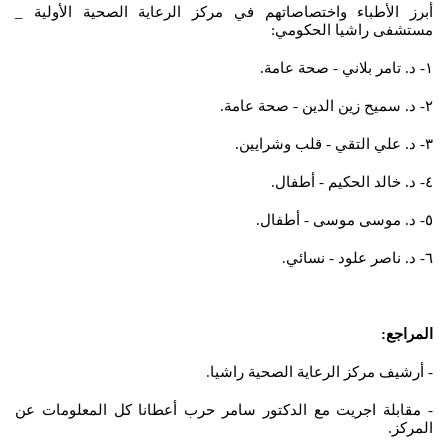
أبرز الأطباء واختصاصاتهم في مركز الرعاية الصحية الأولية _
مستشفى راشيا الحكومي:
١- د. تامر بلاني - صحة عامة.
٢- د. سميح زين الدين - صحة عامة.
٣- د. علي التقي - قلب وشرايين.
٤- د. خالد الحكيم - أطفال.
٥- د. موسى موسى - أطفال.
٦- د. ناصر علود - نسائي.
المراجع:
- أرشيف مركز الرعاية الصحية راشيا.
- مقابلة اجريت مع الدكتور سامر حرب أعطانا كل المعلومات عن
المركز.