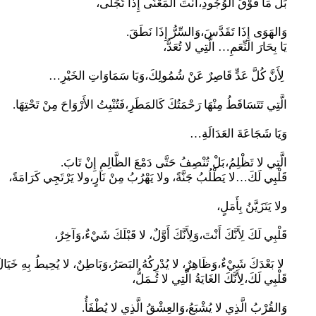
بَلْ مَا فَوْقَ الوُجُودِ،أَنْتَ المَعْنَى إِذَا تَجَلَّى،
وَالهَوَى إِذَا تَقَدَّسَ،وَالسِّرُّ إِذَا نَطَقَ.
يَا بِحَارَ النِّعَمِ… الَّتِي لا تُعَدُّ،
لِأَنَّ كُلَّ عَدٍّ قَاصِرٌ عَنْ شُمُولِكَ،وَيَا سَمَاوَاتِ الخَيْرِ…
الَّتِي تَتَسَاقَطُ مِنْهَا رَحْمَتُكَ كَالمَطَرِ،فَتُنْبِتُ الأَرْوَاحَ مِنْ تَحْتِهَا.
وَيَا شَجَاعَةَ العَدَالَةِ…
الَّتِي لا تَظْلِمُ،بَلْ تُنْصِفُ حَتَّى دَمْعَ الظَّالِمِ إِنْ تَابَ.
قَلْبِي لَكَ…لا يَطْلُبُ جَنَّةً، ولا يَهْرُبُ مِنْ نَارٍ،ولا يَرْتَجِي كَرَامَةً،
ولا يَتَزَيَّنُ بِأَمَلٍ،
قَلْبِي لَكَ لِأَنَّكَ أَنْتَ،وَلِأَنَّكَ أَوَّلٌ، لا قَبْلَكَ شَيْءٌ،وَآخِرٌ،
لا بَعْدَكَ شَيْءٌ،وَظَاهِرٌ، لا يُدْرِكُهُ البَصَرُ،وَبَاطِنٌ، لا يُحِيطُ بِهِ خَيَال
قَلْبِي لَكَ،لِأَنَّكَ الغَايَةُ الَّتِي لا تُـمَلُّ،
وَالقُرْبُ الَّذِي لا يُشْبَعُ،وَالعِشْقُ الَّذِي لا يُطْفَأُ.