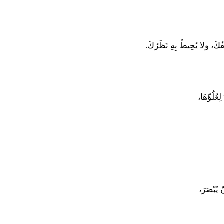
ْفُكَ، ولا يُحِيطُ بِهِ نَظَرُكَ.
عُلُوِّهَا،
ْ يُبْصَرَ،