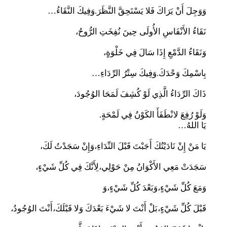
وَوَجِلَ أَنْ يَرَاكَ فَلا يَسْتَحِقَّ النَّظَرَ.وَفِيكَ النَّقَاءُ…
نَقَاءُ الأَنْفَاسِ الأُولَى حِينَ نُفِخَتِ الرُّوحُ،
وَنَقَاءُ الدَّمْعِ إِذَا سَالَ فِي خَلْوَةٍ،
بِاسْمِكَ وَحْدَكَ.وَفِيكَ سِتْرُ الرِّدَاءِ…
ذَاكَ الرِّدَاءُ الَّذِي لَوْ كُشِفَ لَمَحَا الوُجُودَ،
وَلَوْ رُفِعَ لانْطَفَأَ الكَوْنُ فِي لَمْحَةٍ.
يَا اللهُ…
يَا مَنْ إِنْ نَادَيْتُكَ أَجَبْتَ قَبْلَ النِّدَاءِ،وَإِنْ سَجَدْتُ لَكَ،
سَجَدَتْ مَعِي الأَكْوَانُ مِنْ حَوْلِي،لِأَنَّكَ فِي كُلِّ شَيْءٍ،
وَمَعَ كُلِّ شَيْءٍ،وَبَعْدَ كُلِّ شَيْءٍ،وَ
قَبْلَ كُلِّ شَيْءٍ،بَلْ أَنْتَ لا شَيْءَ بَعْدَكَ وَلا قَبْلَكَ،أَنْتَ الوُجُودُ،