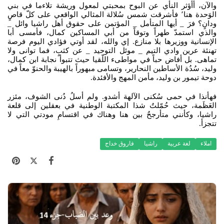
والآن، أأؤثر النأي عن البوح بمحبتي لمعول وريشة تلاءما في بني
الوَحدة هنا٬ فأشرقت شمس سُلالة المثالي الواقعي على كلّ قاصٍ
ودانٍ؟ فرَ _ أيها المتأمل _ المؤتمن على حقوق أهل راشيا وائل _
والذي استمدّ طهراً وتوقاً من أبي المساكين كمال، فأمسى أبا
الإنسانية ووزيرها بلا منازع. إي والله، لقد أوتي فؤادي اليوم فرصة
تهنئة عرين وادي التيم _ موئل التوحيد _ عن كثبٍ، فما توانى ولا
تماهى. بل أفاض حباً في مواطىء اللّقيا حيث تتبوأ نجابة ابن كمال،
وليد، سُدُة الأساطين النحارير، وتسامى مبهوراً بالهيبة والحنوّ معاً في
دوحة تيمور بن وليد، مأمن المهج والأفئدة.
فهأنذا في حمى سُكنى الآلهة أشدو. ولم أسلُ دُنى الشوف، مئزر
العَظَمة، حيث حُمّلتُ شذا المكتبة الوطنية في بعقلين إلى قلعة
راشيا، وكأنني متأرجحٌ بين هنا وهناك في اقتسامِ مودتي التي لا
تتجزأ.
املاء
لغة عربية
راشيا
فاروق خداج