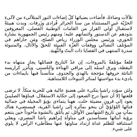
تلألأت وضاءةً، فأضاءت بضيائها كلّ إضاءات النور المتلألىء من لآلىءِ
الحرّيّة غير المستثناة من سنا الحرائر فُرادى وزَرفات. وبدت هييئةً
لاستقبالِ أُولي القرار من القامات الوطنية الفضلى، المعروفين
بذودهم عن الدستور وائتمانهم عليه؛ ومنهم رئيس الجمهورية بشارة
الخوري، ورئيس مجلس الوزراء رياض الصلح، ومَن جاراهم في
المؤتلف النضالي ووقفات العزّة الفييئة للحقّ والآثال، والمتبوئة
سدرة المنتهى في القضايا ذات البتّ والنُّهيةِ.
قلعةٌ مؤتلقةٌ بالمروءات، إن عدّ التاريخ فضائلها يجارِ منتهاه بدء
اليقظة، ويرق اسمُه إلى مراقي الهناءة والحُسنى. ويأتزر كراريسه
الناتئة حروفها مؤججة بالهدي والجدوى. متأنسناً فيها بايماءات من
بادىء بدء مواءمتها لمنائر النبوءات اللامتناهية.
ولئن سؤدد راشيا يتكىء على هضبةٍ عالية هي للحرية متكأ. لا ترضى
قلعتها إلا أن تتبوأ درج الصعود إلى حكاية الاستقلال. فبناؤها الصليبيّ
يعود إلى قرونٍ مضيئة خلت. ههنا يتماءى بؤبؤ المخيلة في جمالية
فنائها اللؤلؤيّ أن ينحو بمآثره إلى راشيا القرية، فيستضيء هناك
بمآتٍ من تاريخ الشهابيين الأوائل، ثم يأتلق بالنشوة مأخوذاً حين يتنعم
برؤية أبنائها مستأسدين في مناوأة إبراهيم باشا المصري، ويعلي
استئنافه للظلم غداة ارتداد مناوئها عنها مطأطىء الرأس لا يلوي
على شيء.