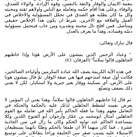
بنعمة الايمان والوقار والثقة بالنفس، وقوة الإرادة، والولاء للصدق،
والوفاء. وعلى هذا اقام حكمه وتعامله مع الناس واولاهم ثقته ومحبته
وكل ما كان يطلبه هو الصدق في تحمّل المسؤولية والاخلاص في
العمل والعلاقة مع الاخرين، شرط ان يكون هذا الإخلاص حقيقي
ومتأصل. فمن افلح نال محبته وتقديره ومن خاب فيتحمل مسؤولية
دسّه وفساده. وهذا ما يعرف بالعدل.
قال تبارك وتعالى:
" وعباد الرحمن الذين يمشون على الأرض هَوَنا وإذا خاطبهم
الجاهلون قالوا سلاماً" (الفرقان: 63)
في هذه الآية الكريمة يصف الله عباده المكرمين وأولياءه الصالحين،
فكانت أول صفة امتدحهم فيها هي صفة الوقار. ثمّ قال يمشون هونا
على الأرض، أي بسكينة ووقار بغير جبرية ولا استكبار، لكن لا يعني
ذلك بضعف وتصنّع.
ثم قال إذا خاطبهم الجاهلون قالوا سلاماً، وهذا يعني ان المؤمن لا
يعرض نفسه لشطط الجاهلين لذلك عليه بالحكمة والحنكة في
التعامل معهم وهذا ما فعله الحاكم بأمر الله في تعامله مع القوم
الجاهلين أمثال ابومحمد بن عمّار وأرجوان أبو الفتوح اللذين وكلا
بمساعدة الحاكم عند توليه الحكم وكان ما زال في سن الحادية
عشرة ، فما كان منهما الاّ ان طمعا بالحكم وظنّا بانهما يستطيعان
الاستيلاء عليه بسبب صغر سن الخليفة وراحا يتقاتلان على توسيع