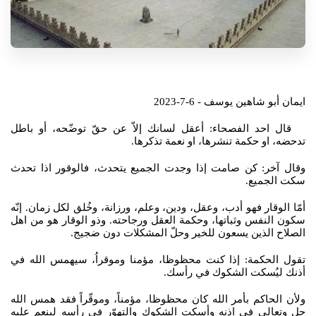
ايمان أبو شاهين يوسف - 6-7-2023
قال احد الفصحاء: أعقل لسانك إلاّ عن حقّ توضّحه، أو باطل
تدحضه، او حكمة تنشرها، او نعمة تذكرها.
وقال آخر: كن صامت إذا وجدت الجميع يتحدث، فالوقور اذا تحدث
سكت الجميع.
أمّا الوقار فهو أدب، وعقل، ودين، وعلم، ورزانة، وخُلق لكل زمان. إنّه
سكون النفس وثباتها، وحكمة العقل ورجاحته. وذو الوقار هو من اهل
الصلاح الذين يسعون للخير وحلّ المشكلات دون ضجيج.
تقول الحكمة: إذا كنت محظوظا، مؤمنا وموقراُ، سيهمس الله في
أذنك ليُسكت الشكوك في رأسك.
ولأن الحاكم بأمر الله كان محظوظا، مؤمناً، وموقّراً فقد همس الله
جل وتعالى في اذنه وأسكت الشكوك والتهوّر في رأسه لينعم عليه