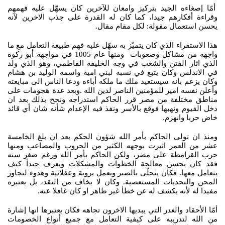
أمّا إصغاءه الجيد بتركيز وامعان للآخرين كان يسهّل عليه فهمهم
وقراءة أفكارهم جيدا، كما كان له القدرة على جذب الاخرين لآنه
يحسن استعمال مقولة: لكل مقام مقال.
هذا الاستقراء الذي كان يتميّز به سهّل عليه فهم طبيعة التعامل مع ما
واجهه من مشاكل وصعوبات ومنها عام 1005 في مواجهة أبو ركوة
الذي اثار الفتن والشغب في وجه الخليفة الفاطمي، وهو الذي ولد
في الاندلس وكان يتبع في نسبه لبني امية واسمه الوليد بن هشام
وكان يزعم بانه سيستعيد ملك ما ملكه أباءه ودعا الناس الى مبايعته
وأعلن نفسه امير للمؤمنين الناصر لدين الله .وبعد عدة هجومات على
مناطق مختلفة من مصر قرر الحاكم استدراجه ونجح بذلك بعد ان
دخل القيوم ونهبها فوقع بالأسر ونفذ فيه الإعدام شأنه شان أي قائد
خاض حربا وانهزم.
ومنذ ان تولى الحاكم بأمر الله شؤون الحكم بعد ان بلغ الخامسة
عشر من العمر اثيرت بوجهه الكثير من الحروب والمصاعب ومنها
حرب القرامطة على مصر، ولكن الحاكم بأمر الله ورغم صغر سنه
فقد كان يحسن معالجة الخطوات والمشكلات ويعرف جيداً كيف
يتعامل معها. فكان يتحلّى بالصبر ويعمل بروية وعقلانية وهدوء لتجاوز
المحن والتحديات المستعصية. وكان لا يخاف من النقد، بل يعتبره
مفيدا له لأنه يكشف له عن خطأ غير ظاهر او كان غافلا عنه.
أمّا الأحقاد والغدر التي يبديها الاخرون تجاهه فكان يعتبرها انها إشارة
من الله لتدريبه على كيفية التعامل مع جميع أنواع الخصومات