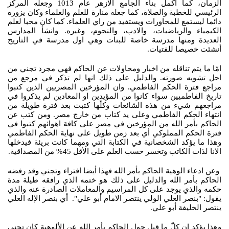
الزمان، كما اكمل بناء الجامع الازهر عام 1013 وجعله المركز
الرئيسي للخطبة والصلاة، كما جعله منارة للعلم والعلماء وكان يزوره
دائما ليستمع للمحاورات ويستفيد من راي العلماء. كما كان محبا لعلم
الكيمياء والرياضيات، والادب، والنجوم، وغيره. وانشأ المدارس
العديدة ومنها مدرسة خاصة للبنات وهي اول مدرسة في التاريخ
أنشئت خصيصا للفتيات.
امّا ما يتم تناقله من اخبار ومحاولات عن الحاكم فهي مجرد تجني من
اجل تشويه صورته. والدليل على ذلك انها لم تذكر في مرجع من
مراجع فترة الحكم الفاطمي. وان المؤرخين المصريين الذين كتبوا
تاريخ الفاطميين سواء كانوا من المؤيدين او المعادين لم يذكروا في
مراجعهم شيء من هذه الشائعات وكلّها كتبت بعد فترة طويلة من
انتهاء الحكم الفاطمي وعلى يد كتاب من خارج مصر. ومن كتب عن
الحاكم بأمر الله من المؤرخين في مصر على كافة اهوائهم كتبوا في
فترة الحكم المملوكي أي بعد زمن طويل على نهاية الحكم الفاطمي
وهذا ما يؤكد الشخصانية في الكتابة التي ومهما كانت بريئة فيدخلها
الانا لذات الكاتب وتخسر حسب العلم على الأقل 45% من المصداقية.
وعن ادعاء الوهية الحاكم بأمر الله فهذا أيضا افتراء وتجني وقد رفضه
الحاكم بأمر الله والدليل على ذلك هو ختمه الذي رافقه طيلة مدة
حكمه والذي يوجد على كل المراسيم والمعاملات الصادرة عنه والذي
يقول: "بنصر العلي الولي ينتصر الامام أبو علي". أي بنصر الإله العلي
ينتصر الخليفة أبو علي.
وهذا يؤكد ان كلّ ما قيل حول الحاكم بأمر الله عن الألوهية كان تجني