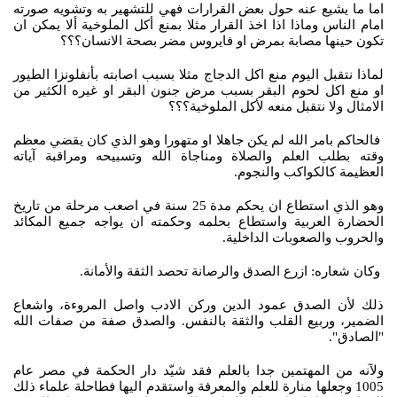
اما ما يشيع عنه حول بعض القرارات فهي للتشهير به وتشويه صورته
امام الناس وماذا اذا اخذ القرار مثلا بمنع أكل الملوخية ألا يمكن ان
تكون حينها مصابة بمرض او فايروس مضر بصحة الانسان؟؟؟
لماذا نتقبل اليوم منع اكل الدجاج مثلا بسبب اصابته بأنفلونزا الطيور
او منع اكل لحوم البقر بسبب مرض جنون البقر او غيره الكثير من
الامثال ولا نتقبل منعه لأكل الملوخية؟؟؟
فالحاكم بامر الله لم يكن جاهلا او متهورا وهو الذي كان يقضي معظم
وقته بطلب العلم والصلاة ومناجاة الله وتسبيحه ومراقبة آياته
العظيمة كالكواكب والنجوم.
وهو الذي استطاع ان يحكم مدة 25 سنة في اصعب مرحلة من تاريخ
الحضارة العربية واستطاع بحلمه وحكمته ان يواجه جميع المكائد
والحروب والصعوبات الداخلية.
وكان شعاره: ازرع الصدق والرصانة تحصد الثقة والأمانة.
ذلك لأن الصدق عمود الدين وركن الادب واصل المروءة، واشعاع
الضمير، وربيع القلب والثقة بالنفس. والصدق صفة من صفات الله
"الصادق".
ولآنه من المهتمين جدا بالعلم فقد شيّد دار الحكمة في مصر عام
1005 وجعلها منارة للعلم والمعرفة واستقدم اليها فطاحلة علماء ذلك