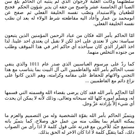
سلطتهما وكانت الغلبة لأرجوان الذي لم ينتبه ان الحاكم بلغ سن
الصبا أي الخامسة عشر واصبح من حقه ان يدير شؤون الحكم فجنح
للطغيان والاستبداد ونصّب نفسه الخليفة الفعلي ثم صفح عن
ابومحمد بن عمار وأعاد اليه مقاطعته شرط الولاء له بعد ان نصّب
نفسه الخليفة الفعلي.
امّا الحاكم بأمر الله فكان من عباد الرحمن المؤمنين الذين يتبعون
سياسة: نحن لا نعتدي على احد لكن لا نقبل ان يعتدي احد علينا. لذا
اخذ القرار الذي كان سيأخذه أي حاكم اخر في هذا الموقف وطلب
من جنوده التخلص منهما.
كما ردّ على مرسوم العباسيين الذي صدر عام 1011 والذي ينفي
نسب الحاكم بأمر الله والفاطميين الى آل البيت بما يتناسب مع هذا
التجني والاتهام للحفاظ على مقامه وكرامته، وهم الذين كانوا على
نزاع دائم مع الفاطميين ...
أمّا الحاكم بأمر الله فقد كان يرضى بقضاء الله وقسمته التي قسمها
له، ويسلّم اموره كلها لله سبحانه وتعالى، وذلك لأنه لا يمكن ان يحدث
أي شيء إلاّ بإرادته عزّ وجل.
ويتميّز الحاكم بأمر الله بقوّة الشخصية وله من التصميم والعزم ما
يمكنه القيام بما يطلب منه من عمل حق وصلاح، كما بتميّز بانه
مستمع جيّد للآخرين مع قدرته على قول كلمة لا اذا رأى من الصواب
ذلك، كما يتقبّل كلمة لا اذا كان الاخر له الحق بذلك.