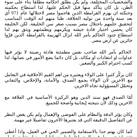
والشخصيات المختلفة، ولم يكن يطلق احكامه مطلقا بناء على سوء
الظن، بل كان يتأكد منها قبل الحكم عليها. لذا استطاع بحكمته
وحنكته ان يهزم القرامطة الذين هاجموا مصر لاحتلالها عام 971 أي
بعد سنة واحدة من توليه الخلافة، ظنا منهم انه الوقت المناسب
لتحقيق حلمهم باحتلال مصر بسبب صغر سن الخليفة. لكن الخليفة
كان يحسن اختيار قادة جيشه ويكرمهم ويطمئنهم ويثق بهم لذا
استطاع جنود الحاكم بأمر الله انزال الهزيمة بالقرامطة الذين فرّوا
خائرين عن ارض مصر.
الحاكم بأمر الله صاحب نفس مطمئنة هادئة رصينة لا يؤثر فيها
عداوات او انتقادات او مكائد، بل كان دائما يضع الأمور في نصابها، لذا
كسب احترام الكبير والصغير.
كان يركّز كثيرا على الولاء ويعتبره من اهم القيم الأخلاقية في التعامل
مع الاخرين لان الولاء يجمع الصدق، والأمانة، والإخلاص، والتفاني
وتحمّل المسؤولية تجاه الاخرين.
أمّا الصدق فهو سند الدين وهو الركيزة الأساسية في العلاقة مع
الاخرين وذلك لأن نتيجته إيجابية واضحة للجميع.
وكان يؤثر الدقة والنظام على الفوضى والإهمال ولم يكن يغض النظر
عن التفاصيل الدقيقة التي قد يعتبرها الآخرون تفاصيلا غير مهمة.
كما كان يهتم جدا بالاستقامة والضمير الحي في العمل، واذا أعطى
ثقته لشخص ما، فهو لا يتساهل ابدا معه اذا لم يبد استقامته او لم