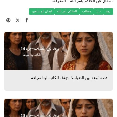
- مقال عن الحاكم بأمر الله – المعرفة.
زهد
دنيا
مصائب
الحاكم بأمر الله
ايمان ابو شاهين
قصة "وعد بين الضباب" -ج14- للكاتبة لينا صياغة