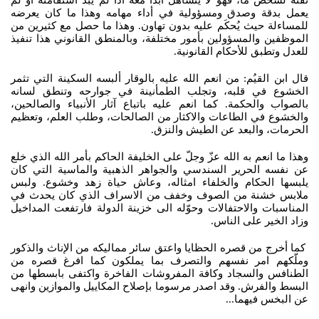
يعمل بدقة وصدق ومسؤولية في أداء مهامه وهذا ما كان يعرضه
للمساءلة حيث يُحكَم عليه بدون تهاون. وهذا ما حصل مع كثيرين من
الموظفين والمسؤولين بأمور مختلفة، وبالمنطق القانوني هذا تنفيذ
للعدل وتطبق للأحكام القانونية.
قال ابن القيُم: من انعم الله عليه بالوقار ألبسه السكينة التي تثمر
الخشوع في قلبه، وتجلب الطمأنينة في جوارحه وتنطق لسانه
بالصواب والحكمة. كما انعم عليه باتباع آثار الأنبياء والصالحين،
والخشوع في الطاعات والاكثار من الصالحات، وطلب العلم، وتعظيم
الحرمات، والبعد عن الطيش والنزق.
وهذا ما انعم به الله عزّ وجلّ على الخليفة الحاكم بأمر الله الذي خلع
عن نفسه الحرير السندسي والجواهر الذهبية والماسية التي كان
يلبسها الحكام والخلفاء امثاله، وعاش حياة زهد وخشوع. ولبس
ملابس خشنة من الصوف وخفف من الاسراف الذي كان يحدث في
المناسبات والاحتفالات وحوّله الى خزينة الدولة فارتفعت المداخيل
وزاد الخير على الناس.
كما أخرج من قصره الحظايا واعتق سائر مماليكه من الإناث والذكور
وملّكهم امر نفسهم والتصرف بما يملكون كما افرغ قصره من
الطنافس والسجاد وكافة المفروشات الفاخرة واكتفى بابسطها من
البسط والفرش. وقد اصدر مرسوما بإصلاح المكاييل والموازين وانهى
عن البخس فيهما...