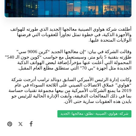
أطلقت شركة هواوي الصينية معالجها الجديد الذي طورته للهواتف
والأجهزة الذكية، في خطوة تمثل تجاوزاً للعقوبات التي فرضتها
الولايات المتحدة عليها.
وقالت الشركة في بيان: “إن معالجها الجديد “كرين 9006 سي”
طوّرته بتقنية 5 نانو متر، وسيستعمل مع حواسب “كوين جون الـ 540”
المحمولة التي أعلنت عنها مؤخراً،إضافة لبعض الهواتف الذكية
الجديدة مثل أجهزة “بي 70” التي ستطلق مطلع العام المقبل.
وكانت إدارة الرئيس الأميركي السابق دونالد ترامب أدرجت شركة
“هواوي” عملاق الاتصالات الصيني على اللائحة السوداء في عام
2019 ما يمنع الشركات الأميركية من بيعها مجموعة تقنيات حساسة
بما في ذلك المعالجات الدقيقة، وأبقت الإدارة الحالية للرئيس جو
بايدن هذه العقوبات سارية حتى الآن.
شركة- هواوي- الصينية- تطلق- معالجها- الجديد